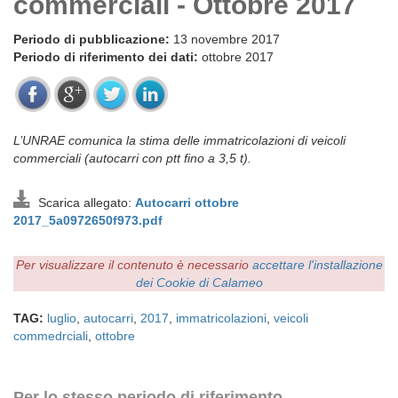
commerciali - Ottobre 2017
Periodo di pubblicazione:
13 novembre 2017
Periodo di riferimento dei dati:
ottobre 2017
L’UNRAE comunica la stima delle immatricolazioni di veicoli
commerciali (autocarri con ptt fino a 3,5 t).
Scarica allegato:
Autocarri ottobre
2017_5a0972650f973.pdf
Per visualizzare il contenuto è necessario
accettare l'installazione
dei Cookie di Calameo
TAG:
luglio
,
autocarri
,
2017
,
immatricolazioni
,
veicoli
commedrciali
,
ottobre
Per lo stesso periodo di riferimento