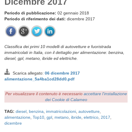
Dicembre 2017
Periodo di pubblicazione:
02 gennaio 2018
Periodo di riferimento dei dati:
dicembre 2017
Classifica dei primi 10 modelli di autovetture e fuoristrada
immatricolati in Italia, con il dettaglio per alimentazione: benzina,
diesel, gpl, metano, ibride ed elettriche.
Scarica allegato:
06 dicembre 2017
alimentazione_5a4ba1cd28dd0.pdf
Per visualizzare il contenuto è necessario
accettare l'installazione
dei Cookie di Calameo
TAG:
diesel
,
benzina
,
immatricolazioni
,
autovetture
,
alimentazione
,
Top10
,
gpl
,
metano
,
ibride
,
elettrico
,
2017
,
dicembre