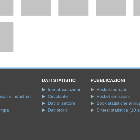
DATI STATISTICI
PUBBLICAZIONI
Immatricolazioni
Pocket mercato
ali e industriali
Circolante
Pocket emissioni
Dati di settore
Book statistiche annua
ampa
Dati storici
Sintesi statistica (10 a
e