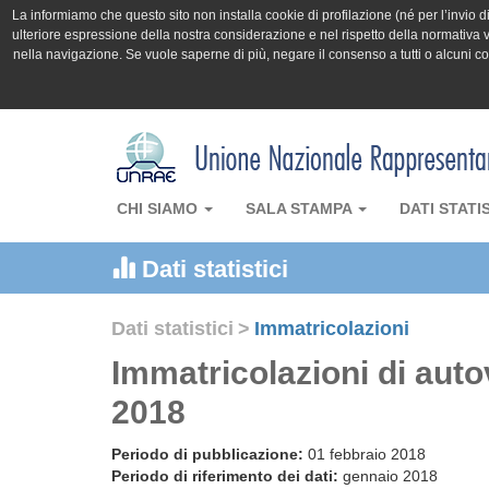
La informiamo che questo sito non installa cookie di profilazione (né per l’invio di 
ulteriore espressione della nostra considerazione e nel rispetto della normativa v
nella navigazione. Se vuole saperne di più, negare il consenso a tutti o alcuni 
CHI SIAMO
SALA STAMPA
DATI STATI
Dati statistici
Dati statistici
>
Immatricolazioni
Immatricolazioni di aut
2018
Periodo di pubblicazione:
01 febbraio 2018
Periodo di riferimento dei dati:
gennaio 2018