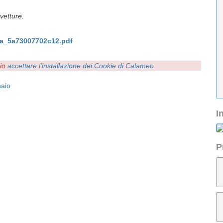
ovetture.
a_5a73007702c12.pdf
rio
accettare l'installazione dei Cookie di Calameo
aio
I
P