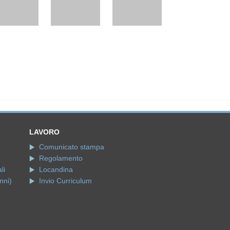
LAVORO
Comunicato stampa
Regolamento
li
Locandina
nni)
Invio Curriculum