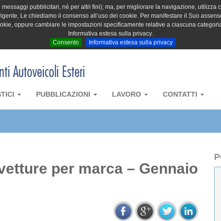
messaggi pubblicitari, né per altri fini); ma, per migliorare la navigazione, utilizza c
igente, Le chiediamo il consenso all’uso dei cookie. Per manifestare il Suo assenso 
cookie, oppure cambiare le impostazioni specificamente relative a ciascuna categori
Informativa estesa sulla privacy.
Consento
Informativa estesa sulla privacy
STICI
PUBBLICAZIONI
LAVORO
CONTATTI
P
ovetture per marca – Gennaio