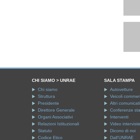
CHI SIAMO > UNRAE
SALA STAMPA
Chi siamo
Autovetture
Struttura
Veicoli commerci
Presidente
Altri comunicati
Direttore Generale
Conferenze st
Organi Associativi
Interventi
Relazioni Istituzionali
Video intervist
Statuto
Dicono di noi
Codice Etico
Dall'UNRAE