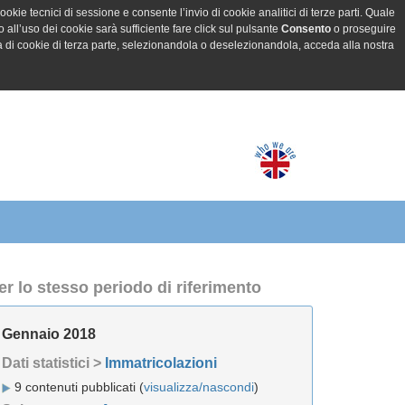
ookie tecnici di sessione e consente l’invio di cookie analitici di terze parti. Quale
all’uso dei cookie sarà sufficiente fare click sul pulsante
Consento
o proseguire
a di cookie di terza parte, selezionandola o deselezionandola, acceda alla nostra
er lo stesso periodo di riferimento
Gennaio 2018
Dati statistici >
Immatricolazioni
9 contenuti pubblicati (
visualizza/nascondi
)