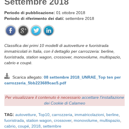
Settembre 2018
Periodo di pubblicazione:
01 ottobre 2018
Periodo di riferimento dei dati:
settembre 2018
Classifica dei primi 10 modelli di autovetture e fuoristrada
immatricolati in Italia, con il dettaglio per carrozzeria: berline,
fuoristrada, station wagon, crossover, monovolume, multispazio,
cabrio e coupé.
Scarica allegato:
08 settembre 2018_UNRAE_Top ten per
carrozzeria_5bb223689cac5.pdf
Per visualizzare il contenuto è necessario
accettare l'installazione
dei Cookie di Calameo
TAG:
autovetture
,
Top10
,
carrozzeria
,
immatricolazioni
,
berline
,
fuoristrada
,
station wagon
,
crossover
,
monovolume
,
multispazio
,
cabrio
,
coupé
,
2018
,
settembre