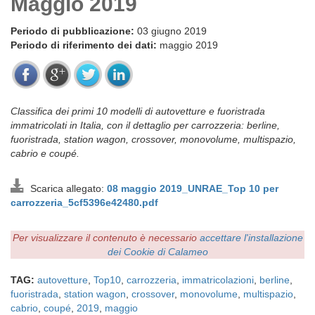
Maggio 2019
Periodo di pubblicazione:
03 giugno 2019
Periodo di riferimento dei dati:
maggio 2019
Classifica dei primi 10 modelli di autovetture e fuoristrada
immatricolati in Italia, con il dettaglio per carrozzeria: berline,
fuoristrada, station wagon, crossover, monovolume, multispazio,
cabrio e coupé.
Scarica allegato:
08 maggio 2019_UNRAE_Top 10 per
carrozzeria_5cf5396e42480.pdf
Per visualizzare il contenuto è necessario
accettare l'installazione
dei Cookie di Calameo
TAG:
autovetture
,
Top10
,
carrozzeria
,
immatricolazioni
,
berline
,
fuoristrada
,
station wagon
,
crossover
,
monovolume
,
multispazio
,
cabrio
,
coupé
,
2019
,
maggio