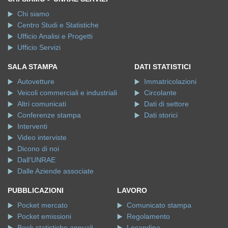
Chi siamo
Centro Studi e Statistiche
Ufficio Analisi e Progetti
Ufficio Servizi
SALA STAMPA
DATI STATISTICI
Autovetture
Immatricolazioni
Veicoli commerciali e industriali
Circolante
Altri comunicati
Dati di settore
Conferenze stampa
Dati storici
Interventi
Video interviste
Dicono di noi
Dall'UNRAE
Dalle Aziende associate
PUBBLICAZIONI
LAVORO
Pocket mercato
Comunicato stampa
Pocket emissioni
Regolamento
Book statistiche annuali
Locandina