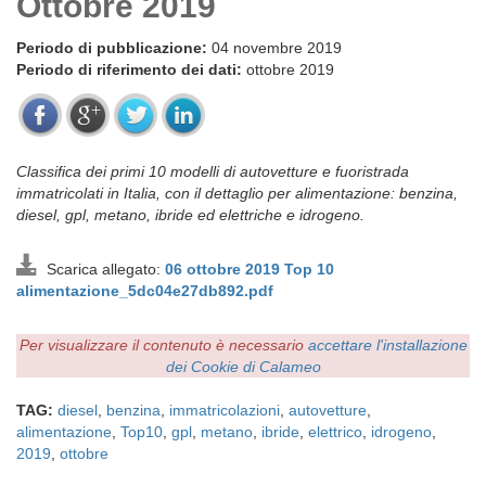
Ottobre 2019
Periodo di pubblicazione:
04 novembre 2019
Periodo di riferimento dei dati:
ottobre 2019
Classifica dei primi 10 modelli di autovetture e fuoristrada
immatricolati in Italia, con il dettaglio per alimentazione: benzina,
diesel, gpl, metano, ibride ed elettriche e idrogeno.
Scarica allegato:
06 ottobre 2019 Top 10
alimentazione_5dc04e27db892.pdf
Per visualizzare il contenuto è necessario
accettare l'installazione
dei Cookie di Calameo
TAG:
diesel
,
benzina
,
immatricolazioni
,
autovetture
,
alimentazione
,
Top10
,
gpl
,
metano
,
ibride
,
elettrico
,
idrogeno
,
2019
,
ottobre