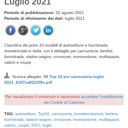
Luglio 2021
Periodo di pubblicazione:
02 agosto 2021
Periodo di riferimento dei dati:
luglio 2021
Classifica dei primi 10 modelli di autovetture e fuoristrada
immatricolati in Italia, con il dettaglio per carrozzeria: berline,
fuoristrada, station wagon, crossover, monovolume, multispazio,
cabrio e coupé.
Scarica allegato:
09 Top 10 per carrozzeria luglio
2021_6107ca8222f9e.pdf
Per visualizzare il contenuto è necessario
accettare l'installazione
dei Cookie di Calameo
TAG:
autovetture
,
Top10
,
carrozzeria
,
immatricolazioni
,
berline
,
fuoristrada
,
station wagon
,
crossover
,
monovolume
,
multispazio
,
cabrio
,
coupé
,
2021
,
luglio