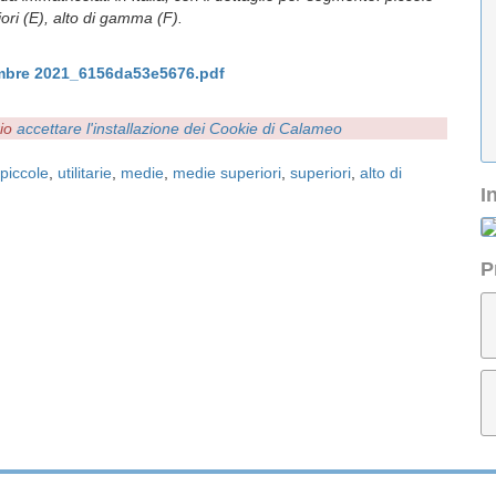
iori (E), alto di gamma (F).
embre 2021_6156da53e5676.pdf
rio
accettare l'installazione dei Cookie di Calameo
piccole
,
utilitarie
,
medie
,
medie superiori
,
superiori
,
alto di
I
P