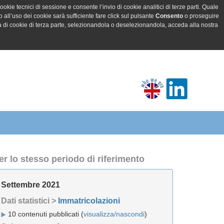
ookie tecnici di sessione e consente l’invio di cookie analitici di terze parti. Quale
all’uso dei cookie sarà sufficiente fare click sul pulsante
Consento
o proseguire
a di cookie di terza parte, selezionandola o deselezionandola, acceda alla nostra
er lo stesso periodo di riferimento
Settembre 2021
Dati statistici >
Immatricolazioni
10 contenuti pubblicati (
visualizza/nascondi
)