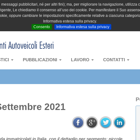
messaggi pubblicitari, né per altri fini); ma, per migliorare la navigazione, utilizza c
igente, Le chiediamo il consenso all’uso dei cookie. Per manifestare il Suo assenso 
cookie, oppure cambiare le impostazioni specificamente relative a ciascuna categori
Informativa estesa sulla privacy.
Consento
Informativa estesa sulla privacy
STICI
PUBBLICAZIONI
LAVORO
CONTATTI
P
Settembre 2021
da immatricolati in Italia, con il dettaglio per segmento: piccole