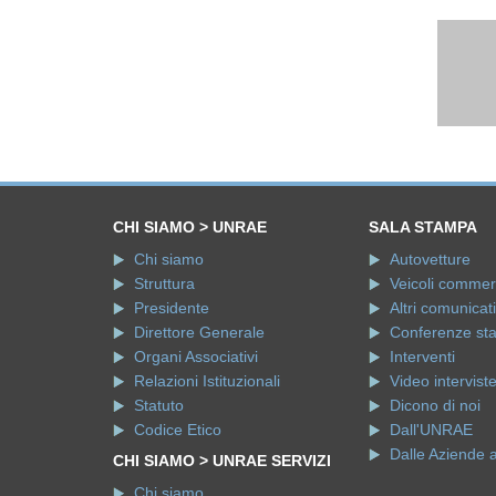
CHI SIAMO > UNRAE
SALA STAMPA
Chi siamo
Autovetture
Struttura
Veicoli commerci
Presidente
Altri comunicati
Direttore Generale
Conferenze st
Organi Associativi
Interventi
Relazioni Istituzionali
Video intervist
Statuto
Dicono di noi
Codice Etico
Dall'UNRAE
Dalle Aziende 
CHI SIAMO > UNRAE SERVIZI
Chi siamo