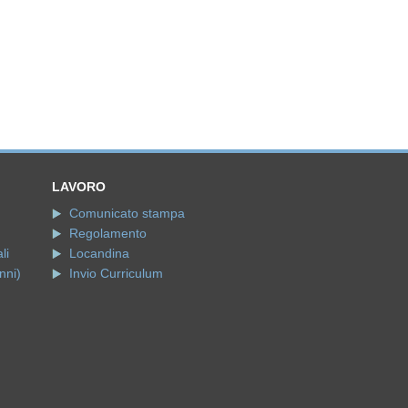
LAVORO
Comunicato stampa
Regolamento
li
Locandina
nni)
Invio Curriculum