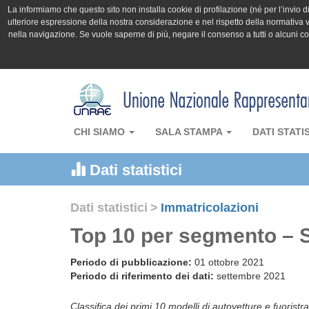
La informiamo che questo sito non installa cookie di profilazione (né per l’invio di 
ulteriore espressione della nostra considerazione e nel rispetto della normativa v
nella navigazione. Se vuole saperne di più, negare il consenso a tutti o alcuni 
CHI SIAMO
SALA STAMPA
DATI STATI
Dati statistici
Dati statistici
>
Immatricolazioni
Top 10 per segmento – 
Periodo di pubblicazione:
01 ottobre 2021
Periodo di riferimento dei dati:
settembre 2021
Classifica dei primi 10 modelli di autovetture e fuoristra