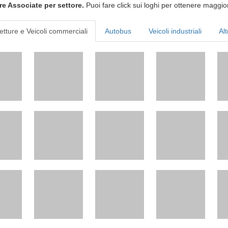
re Associate per settore.
Puoi fare click sui loghi per ottenere maggior
etture e Veicoli commerciali
Autobus
Veicoli industriali
Alt