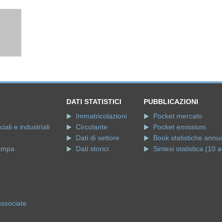
DATI STATISTICI
PUBBLICAZIONI
Immatricolazioni
Pocket mercato
ali e industriali
Circolante
Pocket emissioni
Dati di settore
Book statistiche annua
ampa
Dati storici
Sintesi statistica (10 a
e
associate