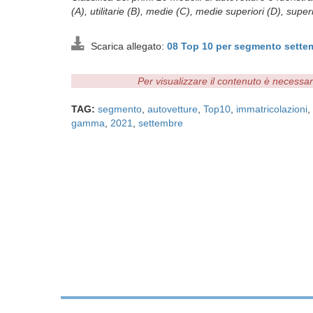
(A), utilitarie (B), medie (C), medie superiori (D), super
Scarica allegato:
08 Top 10 per segmento sett
Per visualizzare il contenuto è necessa
TAG:
segmento
,
autovetture
,
Top10
,
immatricolazioni
,
gamma
,
2021
,
settembre