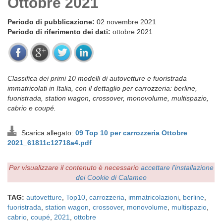
Ottobre 2021
Periodo di pubblicazione:
02 novembre 2021
Periodo di riferimento dei dati:
ottobre 2021
Classifica dei primi 10 modelli di autovetture e fuoristrada
immatricolati in Italia, con il dettaglio per carrozzeria: berline,
fuoristrada, station wagon, crossover, monovolume, multispazio,
cabrio e coupé.
Scarica allegato:
09 Top 10 per carrozzeria Ottobre
2021_61811c12718a4.pdf
Per visualizzare il contenuto è necessario
accettare l'installazione
dei Cookie di Calameo
TAG:
autovetture
,
Top10
,
carrozzeria
,
immatricolazioni
,
berline
,
fuoristrada
,
station wagon
,
crossover
,
monovolume
,
multispazio
,
cabrio
,
coupé
,
2021
,
ottobre