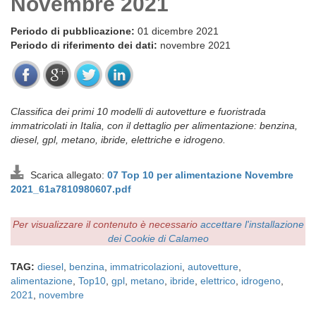
Novembre 2021
Periodo di pubblicazione:
01 dicembre 2021
Periodo di riferimento dei dati:
novembre 2021
Classifica dei primi 10 modelli di autovetture e fuoristrada
immatricolati in Italia, con il dettaglio per alimentazione: benzina,
diesel, gpl, metano, ibride, elettriche e idrogeno.
Scarica allegato:
07 Top 10 per alimentazione Novembre
2021_61a7810980607.pdf
Per visualizzare il contenuto è necessario
accettare l'installazione
dei Cookie di Calameo
TAG:
diesel
,
benzina
,
immatricolazioni
,
autovetture
,
alimentazione
,
Top10
,
gpl
,
metano
,
ibride
,
elettrico
,
idrogeno
,
2021
,
novembre