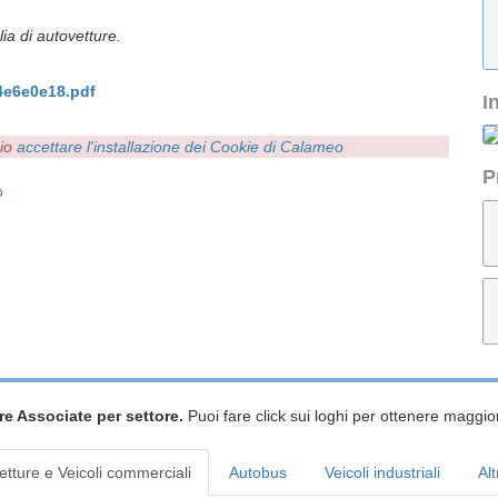
ia di autovetture.
4e6e0e18.pdf
I
rio
accettare l'installazione dei Cookie di Calameo
P
o
re Associate per settore.
Puoi fare click sui loghi per ottenere maggior
etture e Veicoli commerciali
Autobus
Veicoli industriali
Alt