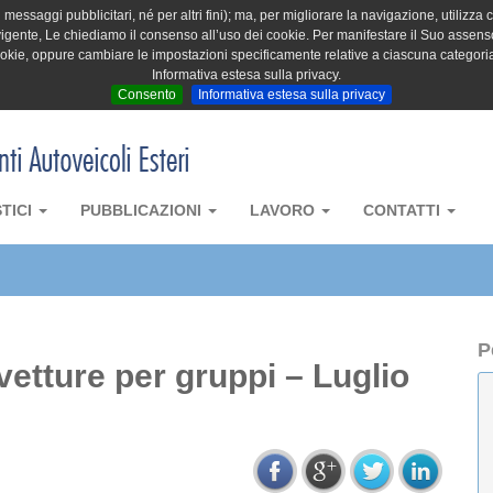
messaggi pubblicitari, né per altri fini); ma, per migliorare la navigazione, utilizza c
igente, Le chiediamo il consenso all’uso dei cookie. Per manifestare il Suo assenso 
cookie, oppure cambiare le impostazioni specificamente relative a ciascuna categori
Informativa estesa sulla privacy.
Consento
Informativa estesa sulla privacy
STICI
PUBBLICAZIONI
LAVORO
CONTATTI
P
vetture per gruppi – Luglio