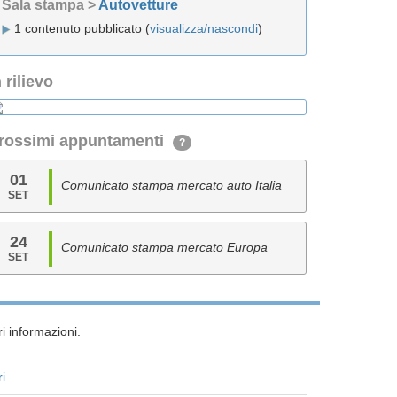
Sala stampa >
Autovetture
1 contenuto pubblicato (
visualizza/nascondi
)
n rilievo
rossimi appuntamenti
?
01
Comunicato stampa mercato auto Italia
SET
24
Comunicato stampa mercato Europa
SET
i informazioni.
ri