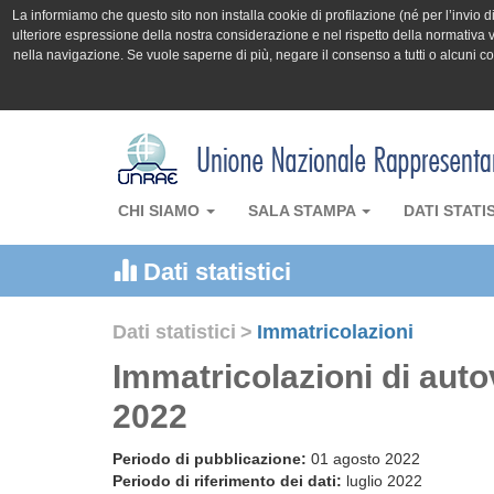
La informiamo che questo sito non installa cookie di profilazione (né per l’invio di 
ulteriore espressione della nostra considerazione e nel rispetto della normativa v
nella navigazione. Se vuole saperne di più, negare il consenso a tutti o alcuni 
CHI SIAMO
SALA STAMPA
DATI STATI
Dati statistici
Dati statistici
>
Immatricolazioni
Immatricolazioni di auto
2022
Periodo di pubblicazione:
01 agosto 2022
Periodo di riferimento dei dati:
luglio 2022