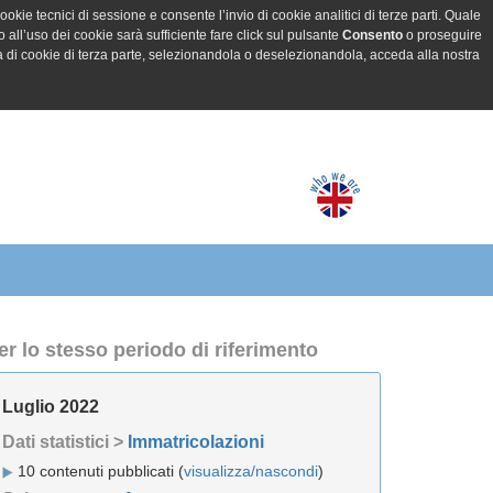
ookie tecnici di sessione e consente l’invio di cookie analitici di terze parti. Quale
all’uso dei cookie sarà sufficiente fare click sul pulsante
Consento
o proseguire
a di cookie di terza parte, selezionandola o deselezionandola, acceda alla nostra
er lo stesso periodo di riferimento
Luglio 2022
Dati statistici >
Immatricolazioni
10 contenuti pubblicati (
visualizza/nascondi
)