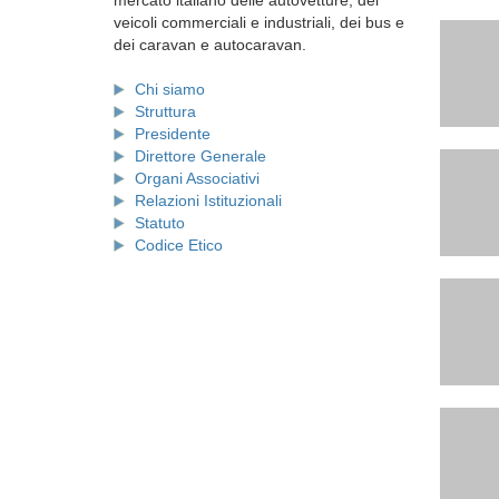
mercato italiano delle autovetture, dei
veicoli commerciali e industriali, dei bus e
dei caravan e autocaravan.
Chi siamo
Struttura
Presidente
Direttore Generale
Organi Associativi
Relazioni Istituzionali
Statuto
Codice Etico