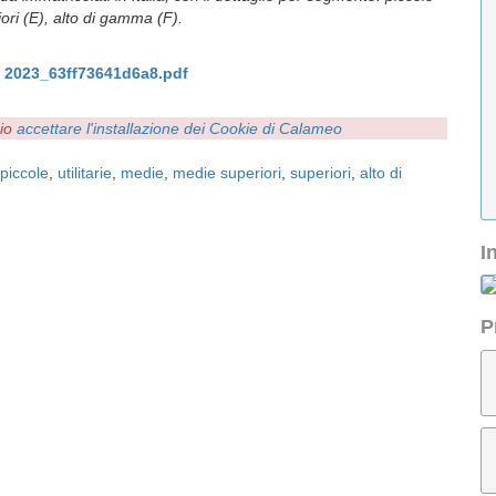
iori (E), alto di gamma (F).
 2023_63ff73641d6a8.pdf
rio
accettare l'installazione dei Cookie di Calameo
piccole
,
utilitarie
,
medie
,
medie superiori
,
superiori
,
alto di
I
P