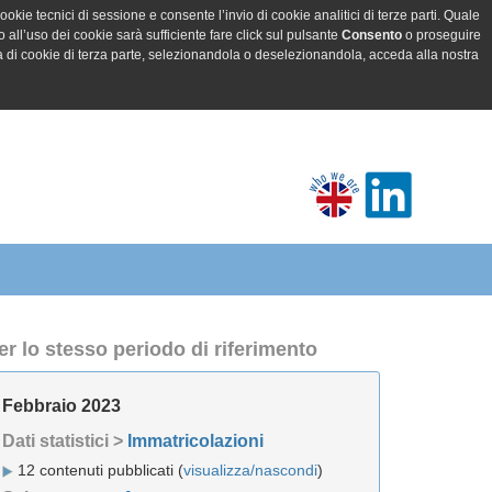
ookie tecnici di sessione e consente l’invio di cookie analitici di terze parti. Quale
all’uso dei cookie sarà sufficiente fare click sul pulsante
Consento
o proseguire
a di cookie di terza parte, selezionandola o deselezionandola, acceda alla nostra
er lo stesso periodo di riferimento
Febbraio 2023
Dati statistici >
Immatricolazioni
12 contenuti pubblicati (
visualizza/nascondi
)