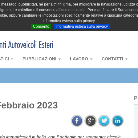
messaggi pubblicitari, né per altri fini); ma, per migliorare la navigazione, utilizza c
igente, Le chiediamo il consenso all’uso dei cookie. Per manifestare il Suo assenso 
cookie, oppure cambiare le impostazioni specificamente relative a ciascuna categori
Informativa estesa sulla privacy.
Consento
Informativa estesa sulla privacy
STICI
PUBBLICAZIONI
LAVORO
CONTATTI
P
Febbraio 2023
da immatricolati in Italia, con il dettaglio per segmento: piccole