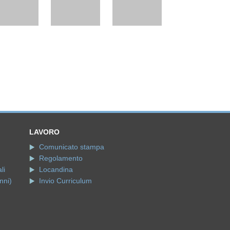
LAVORO
Comunicato stampa
Regolamento
li
Locandina
nni)
Invio Curriculum