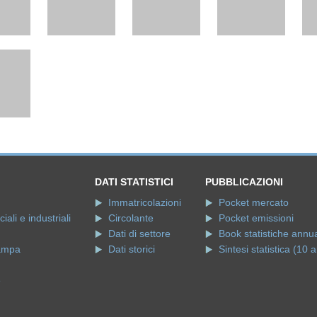
DATI STATISTICI
PUBBLICAZIONI
Immatricolazioni
Pocket mercato
ali e industriali
Circolante
Pocket emissioni
Dati di settore
Book statistiche annua
ampa
Dati storici
Sintesi statistica (10 a
e