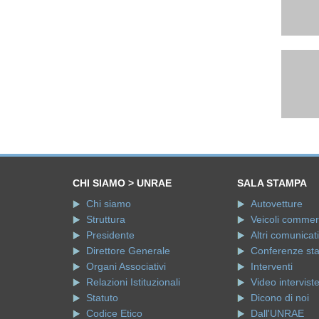
CHI SIAMO > UNRAE
SALA STAMPA
Chi siamo
Autovetture
Struttura
Veicoli commerci
Presidente
Altri comunicati
Direttore Generale
Conferenze st
Organi Associativi
Interventi
Relazioni Istituzionali
Video intervist
Statuto
Dicono di noi
Codice Etico
Dall'UNRAE