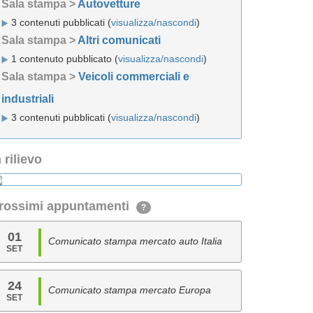
Sala stampa >
Autovetture
3 contenuti pubblicati (
visualizza/nascondi
)
Sala stampa >
Altri comunicati
1 contenuto pubblicato (
visualizza/nascondi
)
Sala stampa >
Veicoli commerciali e
industriali
3 contenuti pubblicati (
visualizza/nascondi
)
n rilievo
rossimi appuntamenti
?
01
Comunicato stampa mercato auto Italia
SET
24
Comunicato stampa mercato Europa
SET