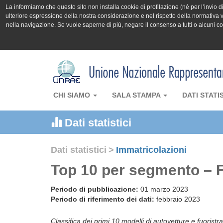
La informiamo che questo sito non installa cookie di profilazione (né per l’invio di 
ulteriore espressione della nostra considerazione e nel rispetto della normativa v
nella navigazione. Se vuole saperne di più, negare il consenso a tutti o alcuni 
CHI SIAMO
SALA STAMPA
DATI STATI
Dati statistici
Dati statistici
>
Immatricolazioni
Top 10 per segmento – 
Periodo di pubblicazione:
01 marzo 2023
Periodo di riferimento dei dati:
febbraio 2023
Classifica dei primi 10 modelli di autovetture e fuoristra