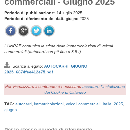
commerciali - Giugno 2025
Periodo di pubblicazione:
14 luglio 2025
Periodo di riferimento dei dati:
giugno 2025
L’UNRAE comunica la stima delle immatricolazioni di veicoli
commerciali (autocarri con ptt fino a 3,5 t)
Scarica allegato:
AUTOCARRI_GIUGNO
2025_6874fee412e75.pdf
Per visualizzare il contenuto è necessario
accettare l'installazione
dei Cookie di Calameo
TAG:
autocarri
,
immatricolazioni
,
veicoli commerciali
,
Italia
,
2025
,
giugno
Per lo stesso periodo di riferimento