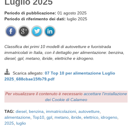
Luglio 2025
Periodo di pubblicazione:
01 agosto 2025
Periodo di riferimento dei dati:
luglio 2025
Classifica dei primi 10 modelli di autovetture e fuoristrada
immatricolati in Italia, con il dettaglio per alimentazione: benzina,
diesel, gpl, metano, ibride, elettriche e idrogeno.
Scarica allegato:
07 Top 10 per alimentazione Luglio
2025_688cbae15fb79.pdf
Per visualizzare il contenuto è necessario
accettare l'installazione
dei Cookie di Calameo
TAG:
diesel
,
benzina
,
immatricolazioni
,
autovetture
,
alimentazione
,
Top10
,
gpl
,
metano
,
ibride
,
elettrico
,
idrogeno
,
2025
,
luglio