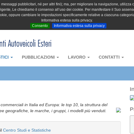
messaggi pubblicitari, né per altri fini); ma, per migliorare la navigazione, utilizza c
igente, Le chiediamo il consenso all’uso dei cookie. Per manifestare il Suo assenso 
cookie, oppure cambiare le impostazioni specificamente relative a ciascuna categori
Informativa estesa sulla privacy.
Consento
Informativa estesa sulla privacy
STICI
PUBBLICAZIONI
LAVORO
CONTATTI
I
i commerciali in Italia ed Europa: le top 10, la struttura del
P
aree geografiche, le marche, i gruppi, i modelli più venduti.
il
Centro Studi e Statistiche