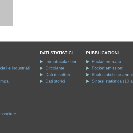
DATI STATISTICI
PUBBLICAZIONI
Immatricolazioni
Pocket mercato
ali e industriali
Circolante
Pocket emissioni
Dati di settore
Book statistiche annua
ampa
Dati storici
Sintesi statistica (10 a
e
associate