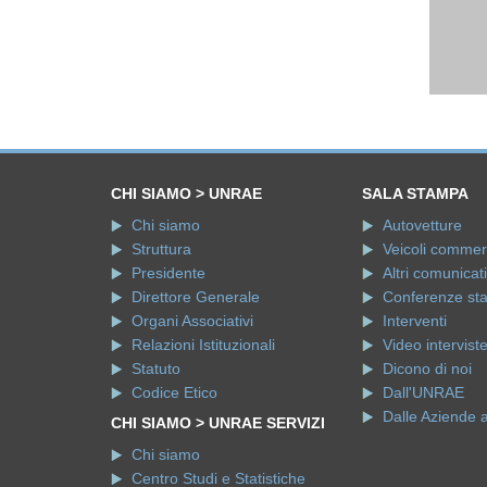
CHI SIAMO > UNRAE
SALA STAMPA
Chi siamo
Autovetture
Struttura
Veicoli commerci
Presidente
Altri comunicati
Direttore Generale
Conferenze st
Organi Associativi
Interventi
Relazioni Istituzionali
Video intervist
Statuto
Dicono di noi
Codice Etico
Dall'UNRAE
Dalle Aziende 
CHI SIAMO > UNRAE SERVIZI
Chi siamo
Centro Studi e Statistiche