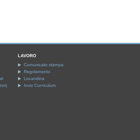
LAVORO
Comunicato stampa
Regolamento
li
Locandina
nni)
Invio Curriculum