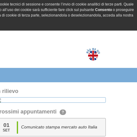
ookie tecnici di sessione e consente l’invio di cookie analitici di terze parti. Quale
all’uso dei cookie sarà sufficiente fare click sul pulsante
Consento
o proseguire
a di cookie di terza parte, selezionandola o deselezionandola, acceda alla nostra
n rilievo
rossimi appuntamenti
?
01
Comunicato stampa mercato auto Italia
SET