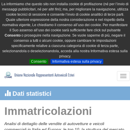
La informiamo che questo sito non installa cookie di profilazione (né per l’invio di
messaggi pubblicitari, né per altri fini); ma, per migliorare la navigazione, utilizza
cookie tecnici di sessione e consente l’invio di cookie analitici di terze parti.
Quale ulteriore espressione della nostra considerazione e nel rispetto della
normativa vigente, Le chiediamo il consenso all’uso dei cookie. Per manifestare
il Suo assenso all’uso dei cookie sarà sufficiente fare click sul pulsante
Consento
o proseguire nella navigazione. Se vuole saperne di più, negare il
consenso a tutti o alcuni cookie, oppure cambiare le impostazioni
specificamente relative a ciascuna categoria di cookie di terza parte,
selezionandola o deselezionandola, acceda alla nostra Informativa estesa sulla
privacy.
Consento
Informativa estesa sulla privacy
Tog
nav
Dati statistici
Immatricolazioni
Analisi di dettaglio delle vendite di autovetture e veicoli
commerciali in Italia ed Europa: le top 10, la struttura del mercato,