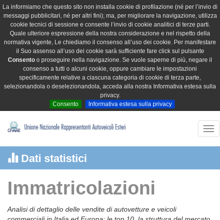
La informiamo che questo sito non installa cookie di profilazione (né per l’invio di
messaggi pubblicitari, né per altri fini); ma, per migliorare la navigazione, utilizza
cookie tecnici di sessione e consente l’invio di cookie analitici di terze parti.
Quale ulteriore espressione della nostra considerazione e nel rispetto della
normativa vigente, Le chiediamo il consenso all’uso dei cookie. Per manifestare
il Suo assenso all’uso dei cookie sarà sufficiente fare click sul pulsante
Consento
o proseguire nella navigazione. Se vuole saperne di più, negare il
consenso a tutti o alcuni cookie, oppure cambiare le impostazioni
specificamente relative a ciascuna categoria di cookie di terza parte,
selezionandola o deselezionandola, acceda alla nostra Informativa estesa sulla
privacy.
Consento
Informativa estesa sulla privacy
Tog
nav
Dati statistici
Immatricolazioni
Analisi di dettaglio delle vendite di autovetture e veicoli
commerciali in Italia ed Europa: le top 10, la struttura del mercato,