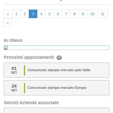
«
1
2
3
4
5
6
7
8
9
10
11
»
In rilievo
Prossimi appuntamenti
?
01
Comunicato stampa mercato auto Italia
SET
24
Comunicato stampa mercato Europa
SET
Servizi Aziende associate