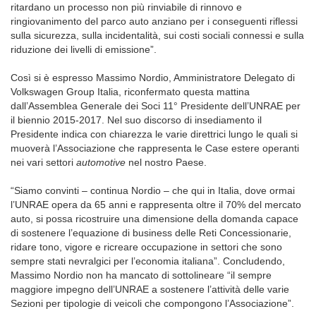
ritardano un processo non più rinviabile di rinnovo e
ringiovanimento del parco auto anziano per i conseguenti riflessi
sulla sicurezza, sulla incidentalità, sui costi sociali connessi e sulla
riduzione dei livelli di emissione”.
Così si è espresso Massimo Nordio, Amministratore Delegato di
Volkswagen Group Italia, riconfermato questa mattina
dall’Assemblea Generale dei Soci 11° Presidente dell’UNRAE per
il biennio 2015-2017. Nel suo discorso di insediamento il
Presidente indica con chiarezza le varie direttrici lungo le quali si
muoverà l’Associazione che rappresenta le Case estere operanti
nei vari settori
automotive
nel nostro Paese.
“Siamo convinti – continua Nordio – che qui in Italia, dove ormai
l’UNRAE opera da 65 anni e rappresenta oltre il 70% del mercato
auto, si possa ricostruire una dimensione della domanda capace
di sostenere l’equazione di business delle Reti Concessionarie,
ridare tono, vigore e ricreare occupazione in settori che sono
sempre stati nevralgici per l’economia italiana”. Concludendo,
Massimo Nordio non ha mancato di sottolineare “il sempre
maggiore impegno dell’UNRAE a sostenere l’attività delle varie
Sezioni per tipologie di veicoli che compongono l’Associazione”.