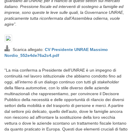
guardano all’UNRAE per il rilancio di questi settori sul mercato
italiano. Pressione fiscale ed interventi di sostegno a famiglie ed
imprese, sono queste le leve sulle quali, la Governance UNRAE,
praticamente tutta riconfermata dall’Assemblea odierna, vuole
agire”.
Scarica allegato:
CV Presidente UNRAE Massimo
Nordio_552e4de76a2c4.pdf
“La mia conferma a Presidente dell’UNRAE è un impegno di
continuità nel lavoro istituzionale che abbiamo condotto fino ad
oggi, all’interno di un dialogo continuo con tutti gli
stakeholder
della filiera
automotive,
con lo stile diverso delle aziende
multinazionali che rappresentiamo, per convincere il Decisore
Pubblico della necessità e delle opportunità di rilancio dei diversi
settori della mobilità e del trasporto di persone e merci. A partire
dal settore più delicato, quello dell’auto, dove le famiglie ancora
non riescono ad affrontare la sostituzione della loro vecchia
vettura o dove le aziende scontano un trattamento fiscale lontano
da quanto praticato in Europa. Questi due elementi cruciali di fatto