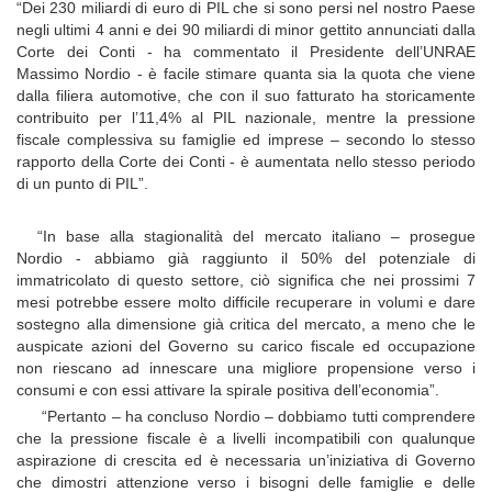
“Dei 230 miliardi di euro di PIL che si sono persi nel nostro Paese
negli ultimi 4 anni e dei 90 miliardi di minor gettito annunciati dalla
Corte dei Conti - ha commentato il Presidente dell’UNRAE
Massimo Nordio - è facile stimare quanta sia la quota che viene
dalla filiera automotive, che con il suo fatturato ha storicamente
contribuito per l’11,4% al PIL nazionale, mentre la pressione
fiscale complessiva su famiglie ed imprese – secondo lo stesso
rapporto della Corte dei Conti - è aumentata nello stesso periodo
di un punto di PIL”.
“In base alla stagionalità del mercato italiano – prosegue
Nordio - abbiamo già raggiunto il 50% del potenziale di
immatricolato di questo settore, ciò significa che nei prossimi 7
mesi potrebbe essere molto difficile recuperare in volumi e dare
sostegno alla dimensione già critica del mercato, a meno che le
auspicate azioni del Governo su carico fiscale ed occupazione
non riescano ad innescare una migliore propensione verso i
consumi e con essi attivare la spirale positiva dell’economia”.
“Pertanto – ha concluso Nordio – dobbiamo tutti comprendere
che la pressione fiscale è a livelli incompatibili con qualunque
aspirazione di crescita ed è necessaria un’iniziativa di Governo
che dimostri attenzione verso i bisogni delle famiglie e delle