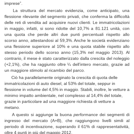
imprese”.
La struttura del mercato evidenzia, come anticipato, una
flessione rilevante del segmento privati, che conferma la difficoltà
delle reti di vendita ad acquisire nuovi clienti. Le immatricolazioni
in maggio, infatti, si sono ridotte del 10,7% a 81.121 unità, con
una quota che perde altri due punti percentuali rispetto allo
scorso anno, attestandosi al 59,3%. Anche le società evidenziano
una flessione superiore al 10% e una quota stabile rispetto allo
stesso periodo dello scorso anno (15,3% nel maggio 2013). Al
contrario, il mese è stato caratterizzato dalla crescita del noleggio
(+2,1%), che ha raggiunto oltre ¼ dell’intero mercato, grazie ad
un maggiore stimolo al ricambio del parco.
Ciò ha parallelamente originato la crescita di quota delle
immatricolazioni di auto diesel, al 53% del totale, seppur in
flessione in volume del 4,5% in maggio. Stabili, inoltre, le vetture a
minimo impatto ambientale, nel complesso al 14,4% del totale,
grazie in particolare ad una maggiore richiesta di vetture a
metano.
A questo si aggiunge la buona
performance
dei segmenti di
ingresso del mercato (A+B), che raggiungono livelli simili al
periodo di incentivazione, superando il 61% di rappresentatività,
oltre 4 punti in più del maggio 2012.