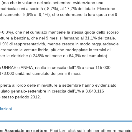
uota (ma che in volume nel solo settembre evidenziano una
immatricolazioni a società (-8,7%), al 17,7% del totale. Flessione
pettivamente -8,6% e -9,4%), che confermano la loro quota nei 9
e (+0,3%), che nel cumulato mantiene la stessa quota dello scorso
ture a benzina, che nei 9 mesi si fermano al 31,1% del totale.
a al 9% di rappresentatività, mentre cresce in modo ragguardevole
cremento le vetture ibride, più che raddoppiate in termini di
er le elettriche (+245% nel mese e +64,3% nel cumulato).
a UNRAE e ANFIA, risulta in crescita dell’1% a circa 115.000
 973.000 unità nel cumulato dei primi 9 mesi.
oprietà al lordo delle minivolture a settembre hanno evidenziato
mulato gennaio-settembre in crescita dell’1% a 3.049.116
lo stesso periodo 2012.
lazioni
re Associate per settore.
Puoi fare click sui loghi per ottenere maggior