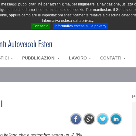
messaggi pubblicitari, né per altri fini); ma, per migliorare la navigazione, utilizza c
igente, Le chiediamo il consenso all’uso dei cookie. Per manifestare il Suo assenso 
cookie, oppure cambiare le impostazioni specificamente relative a ciascuna categori
Informativa estesa sulla privacy.
Consento
Informativa estesa sulla privacy
STICI
PUBBLICAZIONI
LAVORO
CONTATTI
P
I
rcato italiano che a settembre segna un -2,9%.