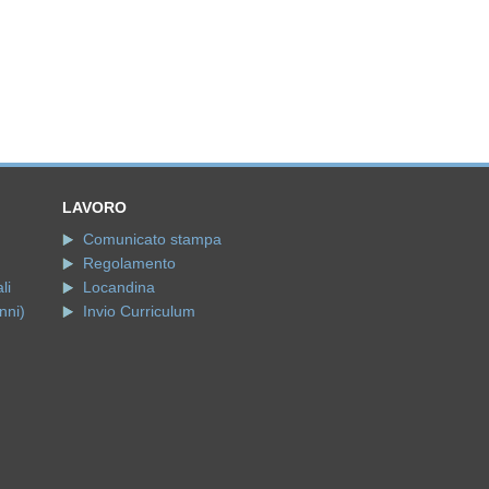
LAVORO
Comunicato stampa
Regolamento
li
Locandina
nni)
Invio Curriculum