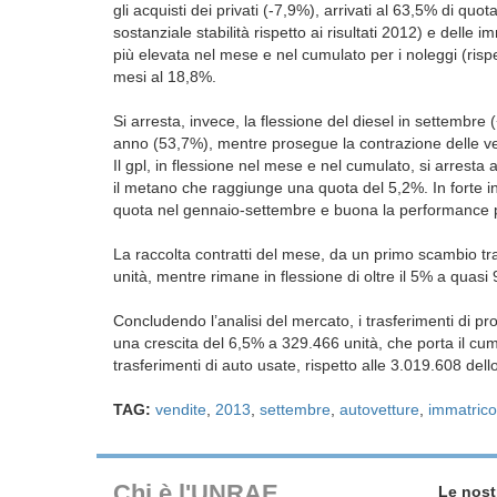
gli acquisti dei privati (-7,9%), arrivati al 63,5% di q
sostanziale stabilità rispetto ai risultati 2012) e delle 
più elevata nel mese e nel cumulato per i noleggi (ris
mesi al 18,8%.
Si arresta, invece, la flessione del diesel in settembr
anno (53,7%), mentre prosegue la contrazione delle vet
Il gpl, in flessione nel mese e nel cumulato, si arrest
il metano che raggiunge una quota del 5,2%. In forte in
quota nel gennaio-settembre e buona la performance p
La raccolta contratti del mese, da un primo scambio tr
unità, mentre rimane in flessione di oltre il 5% a quasi
Concludendo l’analisi del mercato, i trasferimenti di pr
una crescita del 6,5% a 329.466 unità, che porta il cu
trasferimenti di auto usate, rispetto alle 3.019.608 del
TAG:
vendite
,
2013
,
settembre
,
autovetture
,
immatrico
Chi è l'UNRAE
Le nost