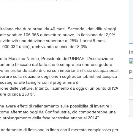
o italiano che dura ormai da 40 mesi. Secondo i dati diffusi oggi
 state vendute 106.363 autovetture nuove, in flessione del 2,9%
evidenziò una riduzione superiore al 25%. I primi 9 mesi
1.000.032 unità), archiviando un calo dell’8,3%.
I
 detto Massimo Nordio, Presidente dell’UNRAE, l’Associazione
icamente bloccato dal fatto che è sempre più oneroso godere
vive un profondo stato di crisi con importanti riflessi occupazionali.
P
orare sulla riduzione degli oneri sugli automobilisti ed auspica
i sostegno alle famiglie con il programma di
zione delle vetture. Intanto, l’aumento da oggi di un punto di IVA
re di circa 150 €”.
 avere effetti di rallentamento sulle possibilità di invertire il
 come affermato oggi da Confindustria, ciò comporterebbe una
e un prolungamento della fase recessiva anche al 2014”.
un andamento di flessione in linea con il mercato complessivo per