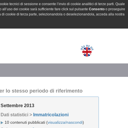
ookie tecnici di sessione e consente l’invio di cookie analitici di terze parti. Quale
all’uso dei cookie sarà sufficiente fare click sul pulsante
Consento
o proseguire
a di cookie di terza parte, selezionandola o deselezionandola, acceda alla nostra
er lo stesso periodo di riferimento
Settembre 2013
Dati statistici >
Immatricolazioni
10 contenuti pubblicati (
visualizza/nascondi
)