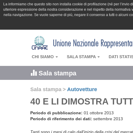
La informiamo che questo sito non installa cookie di profilazione (né per l’invio di 
ulteriore espressione della nostra considerazione e nel rispetto della normativa v
nella navigazione. Se vuole saperne di più, negare il consenso a tutti o alcuni 
CHI SIAMO
SALA STAMPA
DATI STATI
Sala stampa
Sala stampa
>
Autovetture
40 E LI DIMOSTRA TUTT
Periodo di pubblicazione:
01 ottobre 2013
Periodo di riferimento dei dati:
settembre 2013
Tanti sono i mesi di calo dall’inizio della crisi del me