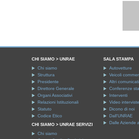
CHI SIAMO > UNRAE
SALA STAMPA
Chi siamo
Autovetture
Struttura
Veicoli commerci
Presidente
Altri comunicati
Direttore Generale
Conferenze st
Organi Associativi
Interventi
Relazioni Istituzionali
Video intervist
Statuto
Dicono di noi
Codice Etico
Dall'UNRAE
Dalle Aziende 
CHI SIAMO > UNRAE SERVIZI
Chi siamo