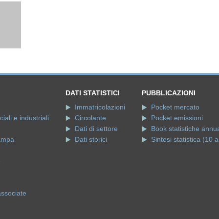
DATI STATISTICI
PUBBLICAZIONI
Immatricolazioni
Pocket mercato
ali e industriali
Circolante
Pocket emissioni
Dati di settore
Book statistiche annua
ampa
Dati storici
Sintesi statistica (10 a
e
associate