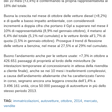
dei 10 mesi (+3,4%) e confermando la propria rappresentatività al
18% del totale.
Buona la crescita nel mese di ottobre delle vetture diesel (+8,2%)
e di quelle a basso impatto ambientale, con considerevoli
incrementi a doppia cifra che portano il Gpl a superare nel mese il
10% di rappresentatività (8,9% nel gennaio-ottobre), il metano al
6,4% del totale (5,1% nel cumulato) e le vetture ibride all’1,7% di
quota (1,5% in gennaio-ottobre). Prosegue il trend di flessione
delle vetture a benzina, nel mese al 27,5% e al 29% nel cumulato.
Buono l'andamento anche per le vetture usate: +7,3% in ottobre a
426.651 passaggi di proprietà al lordo delle minivolture (le
intestazioni temporanee al concessionario in attesa della rivendita
a cliente finale), anche se nei 10 mesi i trasferimenti complessivi,
a causa dell’andamento altalenante che ha caratterizzato l’anno
in corso, segnano ancora una leggera crescita dell’1,4% a
3.496.161 unità, circa 50.000 passaggi di autovetture in più dello
stesso periodo 2013.
TAG:
immatricolazioni
,
autovetture
,
ottobre
,
2014
,
mercato
,
vendite