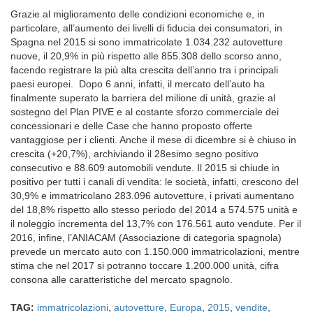
Grazie al miglioramento delle condizioni economiche e, in
particolare, all’aumento dei livelli di fiducia dei consumatori, in
Spagna nel 2015 si sono immatricolate 1.034.232 autovetture
nuove, il 20,9% in più rispetto alle 855.308 dello scorso anno,
facendo registrare la più alta crescita dell’anno tra i principali
paesi europei. Dopo 6 anni, infatti, il mercato dell’auto ha
finalmente superato la barriera del milione di unità, grazie al
sostegno del Plan PIVE e al costante sforzo commerciale dei
concessionari e delle Case che hanno proposto offerte
vantaggiose per i clienti. Anche il mese di dicembre si è chiuso in
crescita (+20,7%), archiviando il 28esimo segno positivo
consecutivo e 88.609 automobili vendute. Il 2015 si chiude in
positivo per tutti i canali di vendita: le società, infatti, crescono del
30,9% e immatricolano 283.096 autovetture, i privati aumentano
del 18,8% rispetto allo stesso periodo del 2014 a 574.575 unità e
il noleggio incrementa del 13,7% con 176.561 auto vendute. Per il
2016, infine, l’ANIACAM (Associazione di categoria spagnola)
prevede un mercato auto con 1.150.000 immatricolazioni, mentre
stima che nel 2017 si potranno toccare 1.200.000 unità, cifra
consona alle caratteristiche del mercato spagnolo.
TAG:
immatricolazioni
,
autovetture
,
Europa
,
2015
,
vendite
,