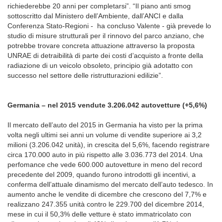
richiederebbe 20 anni per completarsi”. “Il piano anti smog
sottoscritto dal Ministero dell’Ambiente, dall’ANCI e dalla
Conferenza Stato-Regioni - ha concluso Valente - già prevede lo
studio di misure strutturali per il rinnovo del parco anziano, che
potrebbe trovare concreta attuazione attraverso la proposta
UNRAE di detraibilità di parte dei costi d’acquisto a fronte della
radiazione di un veicolo obsoleto, principio già adotatto con
successo nel settore delle ristrutturazioni edilizie”.
Germania – nel 2015 vendute 3.206.042 autovetture (+5,6%)
Il mercato dell’auto del 2015 in Germania ha visto per la prima
volta negli ultimi sei anni un volume di vendite superiore ai 3,2
milioni (3.206.042 unità), in crescita del 5,6%, facendo registrare
circa 170.000 auto in più rispetto alle 3.036.773 del 2014. Una
perfomance che vede 600.000 autovetture in meno del record
precedente del 2009, quando furono introdotti gli incentivi, a
conferma dell’attuale dinamismo del mercato dell’auto tedesco. In
aumento anche le vendite di dicembre che crescono del 7,7% e
realizzano 247.355 unità contro le 229.700 del dicembre 2014,
mese in cui il 50,3% delle vetture è stato immatricolato con