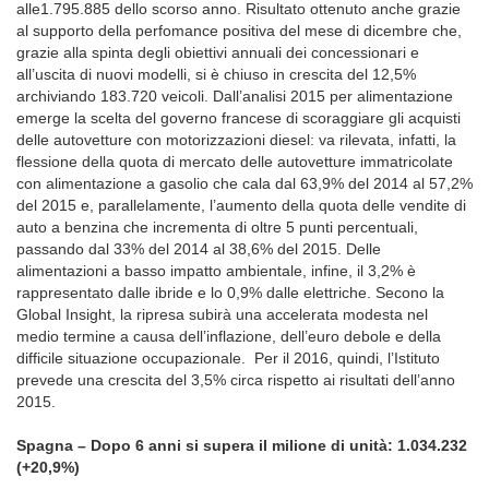
alle1.795.885 dello scorso anno. Risultato ottenuto anche grazie
al supporto della perfomance positiva del mese di dicembre che,
grazie alla spinta degli obiettivi annuali dei concessionari e
all’uscita di nuovi modelli, si è chiuso in crescita del 12,5%
archiviando 183.720 veicoli. Dall’analisi 2015 per alimentazione
emerge la scelta del governo francese di scoraggiare gli acquisti
delle autovetture con motorizzazioni diesel: va rilevata, infatti, la
flessione della quota di mercato delle autovetture immatricolate
con alimentazione a gasolio che cala dal 63,9% del 2014 al 57,2%
del 2015 e, parallelamente, l’aumento della quota delle vendite di
auto a benzina che incrementa di oltre 5 punti percentuali,
passando dal 33% del 2014 al 38,6% del 2015. Delle
alimentazioni a basso impatto ambientale, infine, il 3,2% è
rappresentato dalle ibride e lo 0,9% dalle elettriche. Secono la
Global Insight, la ripresa subirà una accelerata modesta nel
medio termine a causa dell’inflazione, dell’euro debole e della
difficile situazione occupazionale. Per il 2016, quindi, l’Istituto
prevede una crescita del 3,5% circa rispetto ai risultati dell’anno
2015.
Spagna – Dopo 6 anni si supera il milione di unità: 1.034.232
(+20,9%)