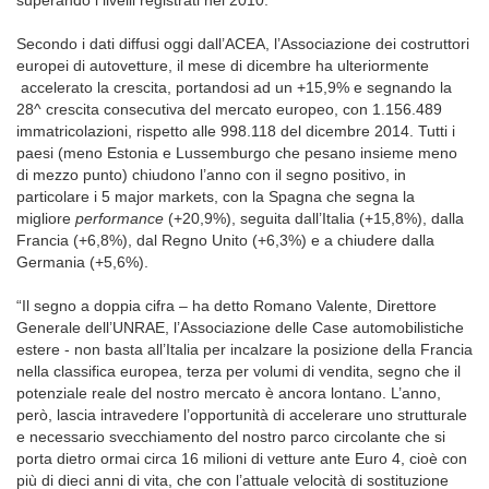
superando i livelli registrati nel 2010.
Secondo i dati diffusi oggi dall’ACEA, l’Associazione dei costruttori
europei di autovetture, il mese di dicembre ha ulteriormente
accelerato la crescita, portandosi ad un +15,9% e segnando la
28^ crescita consecutiva del mercato europeo, con 1.156.489
immatricolazioni, rispetto alle 998.118 del dicembre 2014. Tutti i
paesi (meno Estonia e Lussemburgo che pesano insieme meno
di mezzo punto) chiudono l’anno con il segno positivo, in
particolare i 5 major markets, con la Spagna che segna la
migliore
performance
(+20,9%), seguita dall’Italia (+15,8%), dalla
Francia (+6,8%), dal Regno Unito (+6,3%) e a chiudere dalla
Germania (+5,6%).
“Il segno a doppia cifra – ha detto Romano Valente, Direttore
Generale dell’UNRAE, l’Associazione delle Case automobilistiche
estere - non basta all’Italia per incalzare la posizione della Francia
nella classifica europea, terza per volumi di vendita, segno che il
potenziale reale del nostro mercato è ancora lontano. L’anno,
però, lascia intravedere l’opportunità di accelerare uno strutturale
e necessario svecchiamento del nostro parco circolante che si
porta dietro ormai circa 16 milioni di vetture ante Euro 4, cioè con
più di dieci anni di vita, che con l’attuale velocità di sostituzione