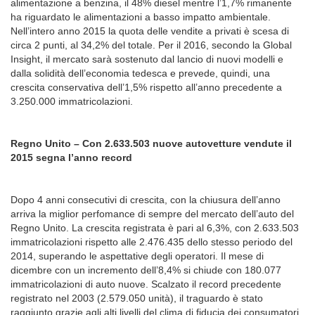
alimentazione a benzina, il 48% diesel mentre l’1,7% rimanente
ha riguardato le alimentazioni a basso impatto ambientale.
Nell’intero anno 2015 la quota delle vendite a privati è scesa di
circa 2 punti, al 34,2% del totale. Per il 2016, secondo la Global
Insight, il mercato sarà sostenuto dal lancio di nuovi modelli e
dalla solidità dell’economia tedesca e prevede, quindi, una
crescita conservativa dell’1,5% rispetto all’anno precedente a
3.250.000 immatricolazioni.
Regno Unito – Con 2.633.503 nuove autovetture vendute il
2015 segna l’anno record
Dopo 4 anni consecutivi di crescita, con la chiusura dell’anno
arriva la miglior perfomance di sempre del mercato dell’auto del
Regno Unito. La crescita registrata è pari al 6,3%, con 2.633.503
immatricolazioni rispetto alle 2.476.435 dello stesso periodo del
2014, superando le aspettative degli operatori. Il mese di
dicembre con un incremento dell’8,4% si chiude con 180.077
immatricolazioni di auto nuove. Scalzato il record precedente
registrato nel 2003 (2.579.050 unità), il traguardo è stato
raggiunto grazie agli alti livelli del clima di fiducia dei consumatori