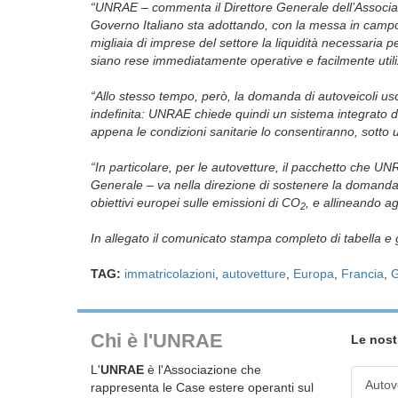
“UNRAE – commenta il Direttore Generale dell’Associaz
Governo Italiano sta adottando, con la messa in campo 
migliaia di imprese del settore la liquidità necessaria 
siano rese immediatamente operative e facilmente utiliz
“Allo stesso tempo, però, la domanda di autoveicoli usc
indefinita: UNRAE chiede quindi un sistema integrato di
appena le condizioni sanitarie lo consentiranno, sotto u
“In particolare, per le autovetture, il pacchetto che UN
Generale – va nella direzione di sostenere la domanda 
obiettivi europei sulle emissioni di CO
, e allineando ag
2
In allegato il comunicato stampa completo di tabella e g
TAG:
immatricolazioni
,
autovetture
,
Europa
,
Francia
,
G
Chi è l'UNRAE
Le nost
L'
UNRAE
è l'Associazione che
Autov
rappresenta le Case estere operanti sul