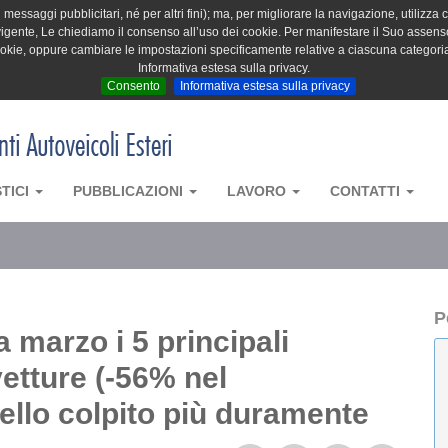
messaggi pubblicitari, né per altri fini); ma, per migliorare la navigazione, utilizza c
igente, Le chiediamo il consenso all’uso dei cookie. Per manifestare il Suo assenso 
cookie, oppure cambiare le impostazioni specificamente relative a ciascuna categori
Informativa estesa sulla privacy.
Consento
Informativa estesa sulla privacy
STICI
PUBBLICAZIONI
LAVORO
CONTATTI
P
a marzo i 5 principali
etture (-56% nel
uello colpito più duramente