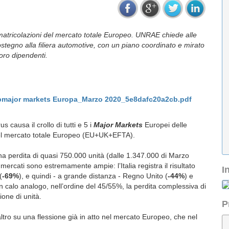
mmatricolazioni del mercato totale Europeo. UNRAE chiede alle
stegno alla filiera automotive, con un piano coordinato e mirato
loro dipendenti.
major markets Europa_Marzo 2020_5e8dafc20a2cb.pdf
causa il crollo di tutti e 5 i
Major Markets
Europei delle
del mercato totale Europeo (EU+UK+EFTA).
na perdita di quasi 750.000 unità (dalle 1.347.000 di Marzo
i mercati sono estremamente ampie: l’Italia registra il risultato
I
(
-69%
), e quindi - a grande distanza - Regno Unito (
-44%
) e
 un calo analogo, nell’ordine del 45/55%, la perdita complessiva di
ne di unità.
P
raltro su una flessione già in atto nel mercato Europeo, che nel