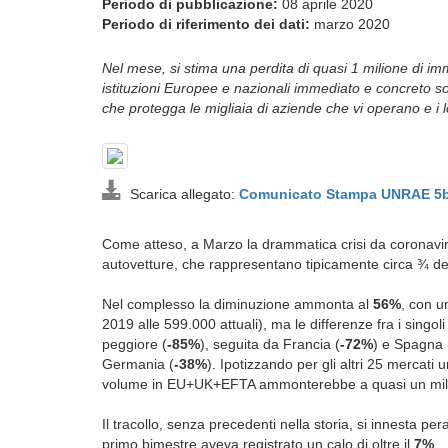
Periodo di pubblicazione:
08 aprile 2020
Periodo di riferimento dei dati:
marzo 2020
Nel mese, si stima una perdita di quasi 1 milione di i
istituzioni Europee e nazionali immediato e concreto so
che protegga le migliaia di aziende che vi operano e i 
Scarica allegato:
Comunicato Stampa UNRAE 5b
Come atteso, a Marzo la drammatica crisi da coronavirus 
autovetture, che rappresentano tipicamente circa ¾ 
Nel complesso la diminuzione ammonta al
56%
, con u
2019 alle 599.000 attuali), ma le differenze fra i singol
peggiore (
-85%
), seguita da Francia (
-72%
) e Spagna 
Germania (
-38%
). Ipotizzando per gli altri 25 mercati
volume in EU+UK+EFTA ammonterebbe a quasi un milio
Il tracollo, senza precedenti nella storia, si innesta pe
primo bimestre aveva registrato un calo di oltre il
7%
.