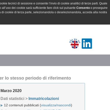
ookie tecnici di sessione e consente l’invio di cookie analitici di terze parti. Quale
all’uso dei cookie sarà sufficiente fare click sul pulsante
Consento
o proseguire
a di cookie di terza parte, selezionandola o deselezionandola, acceda alla nostra
er lo stesso periodo di riferimento
Marzo 2020
Dati statistici >
Immatricolazioni
12 contenuti pubblicati (
visualizza/nascondi
)