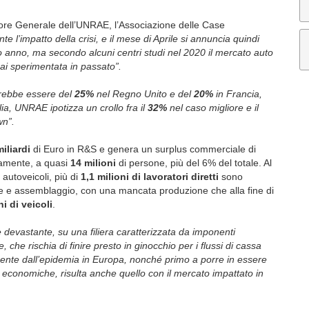
ore Generale dell’UNRAE, l’Associazione delle Case
te l’impatto della crisi, e il mese di Aprile si annuncia quindi
tero anno, ma secondo alcuni centri studi nel 2020 il mercato auto
ai sperimentata in passato”.
otrebbe essere del
25%
nel Regno Unito e del
20%
in Francia,
lia, UNRAE ipotizza un crollo fra il
32%
nel caso migliore e il
wn”.
miliardi
di Euro in R&S e genera un surplus commerciale di
ttamente, a quasi
14 milioni
di persone, più del 6% del totale. Al
autoveicoli, più di
1,1 milioni
di lavoratori diretti
sono
ne e assemblaggio, con una mancata produzione che alla fine di
ni di veicoli
.
devastante, su una filiera caratterizzata da imponenti
e, che rischia di finire presto in ginocchio per i flussi di cassa
amente dall’epidemia in Europa, nonché primo a porre in essere
vità economiche, risulta anche quello con il mercato impattato in