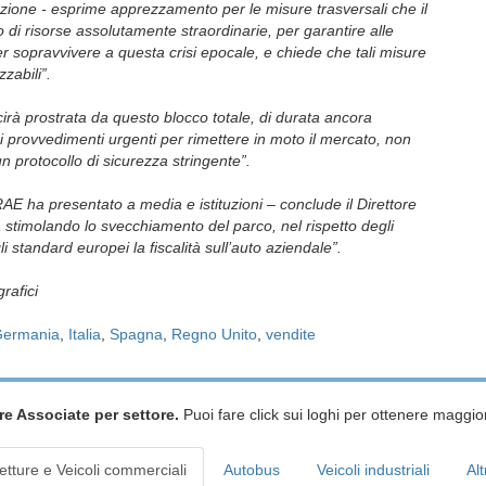
ione - esprime apprezzamento per le misure trasversali che il
di risorse assolutamente straordinarie, per garantire alle
per sopravvivere a questa crisi epocale, e chiede che tali misure
zabili”.
irà prostrata da questo blocco totale, di durata ancora
 provvedimenti urgenti per rimettere i
n moto il mercato, non
n protocollo di sicurezza stringente”.
RAE ha presentato a media e istituzioni – conclude il Direttore
stimolando lo svecchiamento del parco, nel rispetto degli
li standard europei la fiscalità sull’auto aziendale”.
rafici
ermania
,
Italia
,
Spagna
,
Regno Unito
,
vendite
re Associate per settore.
Puoi fare click sui loghi per ottenere maggior
etture e Veicoli commerciali
Autobus
Veicoli industriali
Alt