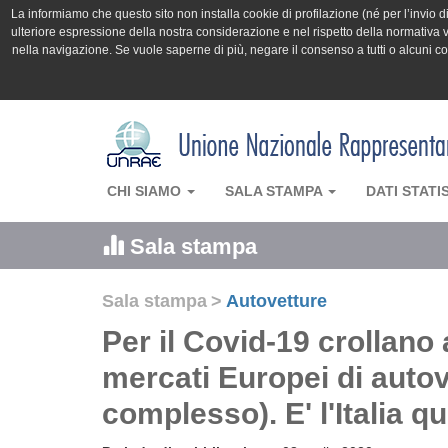
La informiamo che questo sito non installa cookie di profilazione (né per l’invio di 
ulteriore espressione della nostra considerazione e nel rispetto della normativa v
nella navigazione. Se vuole saperne di più, negare il consenso a tutti o alcuni 
CHI SIAMO
SALA STAMPA
DATI STATI
Sala stampa
Sala stampa
>
Autovetture
Per il Covid-19 crollano 
mercati Europei di autov
complesso). E' l'Italia q