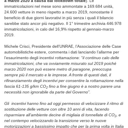
a marzo 2020 a causa dal lockdown totale
). Le
immatricolazioni nel mese sono ammontate a 169.684 unità,
24.600 vetture in meno rispetto a marzo 2019, nonostante il
beneficio di due giorni lavorativi in più senza i quali il bilancio
sarebbe stato ancor più negativo. Il 1° trimestre archivia 446.978
immatricolazioni, in calo del 16,9% rispetto al gennaio-marzo
2019.
Michele Crisci, Presidente dell’UNRAE, l’Associazione delle Case
automobilistiche estere, commenta i dati lanciando l’allarme per
l’esaurimento degli incentivi rottamazione:
“il continuo calo delle
immatricolazioni, che va ovviamente misurato sul 2019 poiché
marzo 2020 non può essere metro di paragone, preoccupa
sempre più il mercato e le imprese. A fronte di questi dati, il
rifinanziamento degli incentivi per consentire la rottamazione nella
fascia 61-135 g/km CO
fino a fine giugno è a nostro parere una
2
necessità non ignorabile da parte del Governo”.
Gli incentivi hanno fino ad oggi permesso di velocizzare il ritmo di
sostituzione delle vetture con oltre 10 anni di vita, facendo
risparmiare all’ambiente decine di migliaia di tonnellate di CO
, e
2
nel contempo velocizzando la transizione verso le nuove
motorizzazioni a bassissimo impatto che per la prima volta in Italia