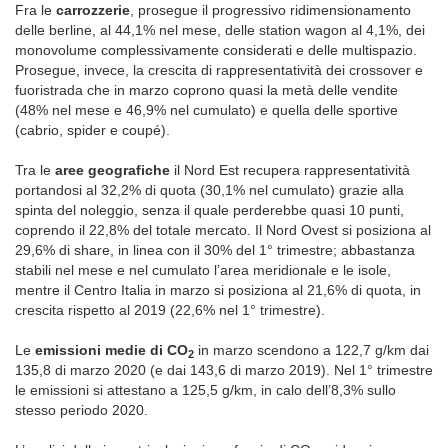
Fra le
carrozzerie
, prosegue il progressivo ridimensionamento
delle berline, al 44,1% nel mese, delle station wagon al 4,1%, dei
monovolume complessivamente considerati e delle multispazio.
Prosegue, invece, la crescita di rappresentatività dei crossover e
fuoristrada che in marzo coprono quasi la metà delle vendite
(48% nel mese e 46,9% nel cumulato) e quella delle sportive
(cabrio, spider e coupé).
Tra le
aree geografiche
il Nord Est recupera rappresentatività
portandosi al 32,2% di quota (30,1% nel cumulato) grazie alla
spinta del noleggio, senza il quale perderebbe quasi 10 punti,
coprendo il 22,8% del totale mercato. Il Nord Ovest si posiziona al
29,6% di share, in linea con il 30% del 1° trimestre; abbastanza
stabili nel mese e nel cumulato l’area meridionale e le isole,
mentre il Centro Italia in marzo si posiziona al 21,6% di quota, in
crescita rispetto al 2019 (22,6% nel 1° trimestre).
Le
emissioni medie di CO
in marzo scendono a 122,7 g/km dai
2
135,8 di marzo 2020 (e dai 143,6 di marzo 2019). Nel 1° trimestre
le emissioni si attestano a 125,5 g/km, in calo dell’8,3% sullo
stesso periodo 2020.