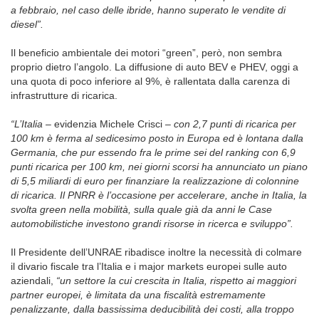
a febbraio, nel caso delle ibride, hanno superato le vendite di
diesel”.
Il beneficio ambientale dei motori “green”, però, non sembra
proprio dietro l’angolo. La diffusione di auto BEV e PHEV, oggi a
una quota di poco inferiore al 9%, è rallentata dalla carenza di
infrastrutture di ricarica.
“L’Italia
– evidenzia Michele Crisci –
con 2,7 punti di ricarica per
100 km è ferma al sedicesimo posto in Europa ed è lontana dalla
Germania, che pur essendo fra le prime sei del ranking con 6,9
punti ricarica per 100 km, nei giorni scorsi ha annunciato un piano
di 5,5 miliardi di euro per finanziare la realizzazione di colonnine
di ricarica. Il PNRR è l’occasione per accelerare, anche in Italia, la
svolta green nella mobilità, sulla quale già da anni le Case
automobilistiche investono grandi risorse in ricerca e sviluppo”.
Il Presidente dell’UNRAE ribadisce inoltre la necessità di colmare
il divario fiscale tra l’Italia e i major markets europei sulle auto
aziendali,
“un settore la cui crescita in Italia, rispetto ai maggiori
partner europei, è limitata da una fiscalità estremamente
penalizzante, dalla bassissima deducibilità dei costi, alla troppo