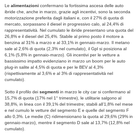
Le
alimentazioni
confermano la fortissima ascesa delle auto
ibride che, anche in marzo, grazie agli incentivi, sono la seconda
motorizzazione preferita dagli italiani e, con il 27% di quota di
mercato, sorpassano il diesel in progressivo calo, al 24,4% di
rappresentatività. Nel cumulato le ibride presentano una quota del
26,8% e il diesel del 25,4%. Stabile al primo posto il motore a
benzina al 31% a marzo e al 33,1% in gennaio-marzo. Il metano
sale al 2,6% di quota (2,3% nel cumulato), il Gpl si posiziona al
6,1% (5,8% in gennaio-marzo). Gli incentivi per le vetture a
bassissimo impatto evidenziano in marzo un boom per le auto
plug-in salite al 4,5% di quota e per le BEV al 4,3%
(rispettivamente al 3,6% e al 3% di rappresentatività nel
cumulato).
Sotto il profilo dei
segmenti
in marzo le city car si confermano al
15,7% di quota (17% nel 1° trimestre), le utilitarie salgono al
38,8%, in linea con il 39,1% del trimestre; stabili all’1,8% nel mese
e nel cumulo le vetture del segmento E e quelle del segmento F
allo 0,3%. Le medie (C) ridimensionano la quota al 29,6% (29% in
gennaio-marzo), mentre il segmento D sale al 13,7% (12,8% nel
cumulato).