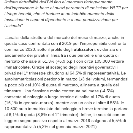
limitata detraibilità dell’IVA fino al mancato riadeguamento
dell’imposizione in base ai nuovi parametri di emissione WLTP per
i fringe benefit, che si traduce in un indebito aumento della
tassazione in capo al dipendente e a una penalizzazione per
l'azienda".
L’analisi della struttura del mercato del mese di marzo, anche in
questo caso confrontata con il 2019 per l’improponibile confronto
con marzo 2020, sotto il profilo degli
utilizzatori
, evidenzia un
andamento dei privati in linea fra i due periodi e una quota di
mercato che sale al 61,3% (+6,9 p.p.) con circa 105.000 vetture
immatricolate. Grazie al sostegno degli incentivi governativi i
privati nel 1° trimestre chiudono al 64,5% di rappresentatività. Le
autoimmatricolazioni perdono in marzo 1/3 dei volumi, fermandosi
a poco più del 10% di quota di mercato, allineata a quella del
trimestre. Una flessione molto contenuta nel mese (-4,5%)
consente al noleggio a lungo termine di salire al 17% di quota
(16,1% in gennaio-marzo), mentre con un calo di oltre il 55%, le
10.500 auto immatricolate dal noleggio a breve termine lo portano
al 6,1% di quota (3,8% nel 1° trimestre). Infine, le società con un
leggero segno positivo rispetto al marzo 2019 salgono al 5,5% di
rappresentatività (5,2% nel gennaio-marzo 2021).