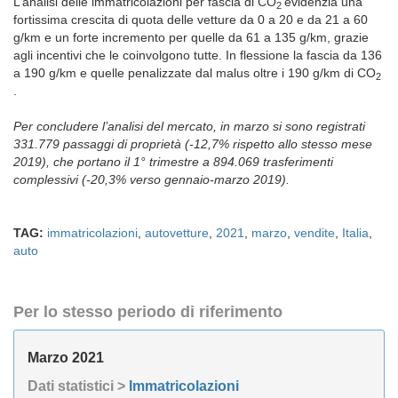
L’analisi delle immatricolazioni per fascia di CO
evidenzia una
2
fortissima crescita di quota delle vetture da 0 a 20 e da 21 a 60
g/km e un forte incremento per quelle da 61 a 135 g/km, grazie
agli incentivi che le coinvolgono tutte. In flessione la fascia da 136
a 190 g/km e quelle penalizzate dal malus oltre i 190 g/km di CO
2
.
Per concludere l’analisi del mercato, in marzo si sono registrati
331.779 passaggi di proprietà (-12,7% rispetto allo stesso mese
2019), che portano il 1° trimestre a 894.069 trasferimenti
complessivi (-20,3% verso gennaio-marzo 2019).
TAG:
immatricolazioni
,
autovetture
,
2021
,
marzo
,
vendite
,
Italia
,
auto
Per lo stesso periodo di riferimento
Marzo 2021
Dati statistici >
Immatricolazioni