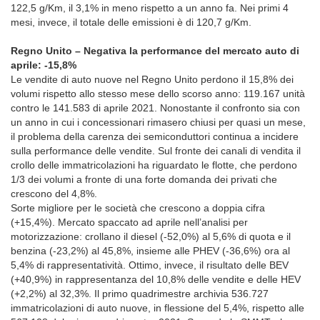
122,5 g/Km, il 3,1% in meno rispetto a un anno fa. Nei primi 4
mesi, invece, il totale delle emissioni è di 120,7 g/Km.
Regno Unito – Negativa la performance del mercato auto di
aprile: -15,8%
Le vendite di auto nuove nel Regno Unito perdono il 15,8% dei
volumi rispetto allo stesso mese dello scorso anno: 119.167 unità
contro le 141.583 di aprile 2021. Nonostante il confronto sia con
un anno in cui i concessionari rimasero chiusi per quasi un mese,
il problema della carenza dei semiconduttori continua a incidere
sulla performance delle vendite. Sul fronte dei canali di vendita il
crollo delle immatricolazioni ha riguardato le flotte, che perdono
1/3 dei volumi a fronte di una forte domanda dei privati che
crescono del 4,8%.
Sorte migliore per le società che crescono a doppia cifra
(+15,4%). Mercato spaccato ad aprile nell’analisi per
motorizzazione: crollano il diesel (-52,0%) al 5,6% di quota e il
benzina (-23,2%) al 45,8%, insieme alle PHEV (-36,6%) ora al
5,4% di rappresentatività. Ottimo, invece, il risultato delle BEV
(+40,9%) in rappresentanza del 10,8% delle vendite e delle HEV
(+2,2%) al 32,3%. Il primo quadrimestre archivia 536.727
immatricolazioni di auto nuove, in flessione del 5,4%, rispetto alle