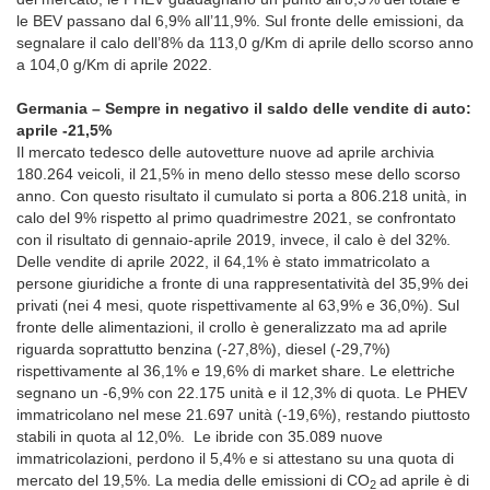
le BEV passano dal 6,9% all’11,9%. Sul fronte delle emissioni, da
segnalare il calo dell’8% da 113,0 g/Km di aprile dello scorso anno
a 104,0 g/Km di aprile 2022.
Germania – Sempre in negativo il saldo delle vendite di auto:
aprile -21,5%
Il mercato tedesco delle autovetture nuove ad aprile archivia
180.264 veicoli, il 21,5% in meno dello stesso mese dello scorso
anno. Con questo risultato il cumulato si porta a 806.218 unità, in
calo del 9% rispetto al primo quadrimestre 2021, se confrontato
con il risultato di gennaio-aprile 2019, invece, il calo è del 32%.
Delle vendite di aprile 2022, il 64,1% è stato immatricolato a
persone giuridiche a fronte di una rappresentatività del 35,9% dei
privati (nei 4 mesi, quote rispettivamente al 63,9% e 36,0%). Sul
fronte delle alimentazioni, il crollo è generalizzato ma ad aprile
riguarda soprattutto benzina (-27,8%), diesel (-29,7%)
rispettivamente al 36,1% e 19,6% di market share. Le elettriche
segnano un -6,9% con 22.175 unità e il 12,3% di quota. Le PHEV
immatricolano nel mese 21.697 unità (-19,6%), restando piuttosto
stabili in quota al 12,0%. Le ibride con 35.089 nuove
immatricolazioni, perdono il 5,4% e si attestano su una quota di
mercato del 19,5%. La media delle emissioni di CO
ad aprile è di
2