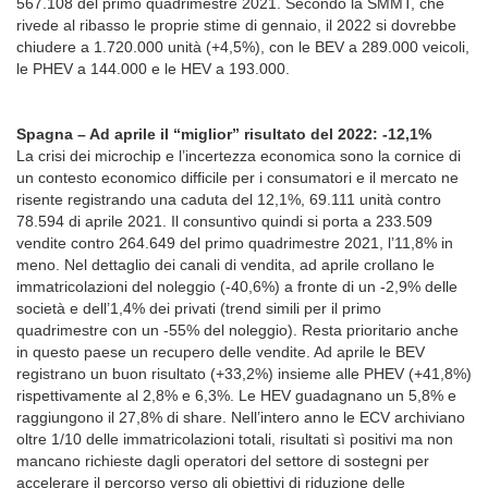
567.108 del primo quadrimestre 2021. Secondo la SMMT, che
rivede al ribasso le proprie stime di gennaio, il 2022 si dovrebbe
chiudere a 1.720.000 unità (+4,5%), con le BEV a 289.000 veicoli,
le PHEV a 144.000 e le HEV a 193.000.
Spagna – Ad aprile il “miglior” risultato del 2022: -12,1%
La crisi dei microchip e l’incertezza economica sono la cornice di
un contesto economico difficile per i consumatori e il mercato ne
risente registrando una caduta del 12,1%, 69.111 unità contro
78.594 di aprile 2021. Il consuntivo quindi si porta a 233.509
vendite contro 264.649 del primo quadrimestre 2021, l’11,8% in
meno. Nel dettaglio dei canali di vendita, ad aprile crollano le
immatricolazioni del noleggio (-40,6%) a fronte di un -2,9% delle
società e dell’1,4% dei privati (trend simili per il primo
quadrimestre con un -55% del noleggio). Resta prioritario anche
in questo paese un recupero delle vendite. Ad aprile le BEV
registrano un buon risultato (+33,2%) insieme alle PHEV (+41,8%)
rispettivamente al 2,8% e 6,3%. Le HEV guadagnano un 5,8% e
raggiungono il 27,8% di share. Nell’intero anno le ECV archiviano
oltre 1/10 delle immatricolazioni totali, risultati sì positivi ma non
mancano richieste dagli operatori del settore di sostegni per
accelerare il percorso verso gli obiettivi di riduzione delle