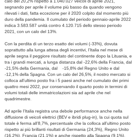
calo del 20,2% rispetto a 1.040.027 veicoli di aprile 2021,
segnando per aprile il volume più basso da quando vengono
rilevati i dati, fatta eccezione per il 2020 colpito dal momento più
duro della pandemia. Il cumulato del periodo gennaio-aprile 2022
indica 3.583.587 unità contro 4.120.715 dello stesso periodo
2021, con un calo del 13%.
Con la perdita di un terzo esatto dei volumi (-33%), dovuta
soprattutto alla lunga attesa degli incentivi, l’Italia nel mese di
aprile segna il peggiore risultato del continente dopo la Lituania, e
tra i grandi mercati, a lunga distanza dal -22,6% della Francia, dal
-21,5% della Germania, dal -15,8% del Regno Unito e dal
-12,1% della Spagna. Con un calo del 26,5%, il nostro mercato si
colloca all’ultimo posto fra i 5 paesi anche nel cumulato dei primi
quattro mesi 2022, pur conservando il quarto posto in termini di
volumi totali delle immatricolazioni sia ad aprile che nel
quadrimestre.
Ad aprile l’Italia registra una debole performance anche nella
diffusione di veicoli elettrici (BEV e ibridi plug-in), la cui quota sul
totale è ferma all’8,7%, percentuale che la colloca all’ultimo posto
rispetto ai più brillanti risultati di Germania (24,3%), Regno Unito
(16,2%), Francia (21,1%) e anche rispetto alla Spagna (9,1%).