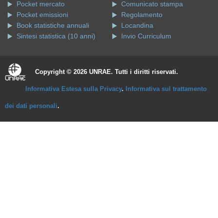
Pocket mercato
Comunicato stampa
Pocket emissioni
Regolamento
Book statistiche annuali
Locandina
Sintesi statistica (10 anni)
Invio Curriculum
Copyright © 2026 UNRAE. Tutti i diritti riservati.
Informativa Estesa sulla Privacy
.
Informativa sul trattamento
dei dati personali
.