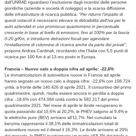
dall’UNRAE riguardano l’esclusione dagli incentivi delle persone
giuridiche (aziende e società di noleggio) e la scarsa diffusione
delle infrastrutture di ricarica pubblica.
“Per ridurre l’impatto di
questi ostacoli è necessario elevare la detraibilità dell’Iva per le
auto aziendali in uso promiscuo quantomeno in percentuale
crescente in base al livello di emissioni, fino al 100% per la fascia
0-20 g/Km, e introdurre detrazioni fiscali per agevolare
l’installazione di colonnine di ricarica anche da parte dei privati”
,
propone Andrea Cardinali, ricordando che l’Italia con 5,5 punti di
ricarica per 100 Km è al 13.mo posto in Europa.
Francia – Nuovo calo a doppia cifra ad aprile: -22,6%
Le immatricolazioni di autovetture nuove in Francia ad aprile
hanno segnato un nuovo calo a doppia cifra: -22,6% con 108.724
unità, a fronte delle 140.426 di aprile 2021. Il consuntivo del primo
quadrimestre, quindi, risulta essere ancora in perdita a doppia
cifra: -18,6% con 474.084 unità contro le 582.217 del primo
quadrimestre 2021. Nel mese di aprile le ibride recuperano in
quota passando dal 15,6% al 20,2%, le PHEV salgono al 9,4% e
le elettriche pure (BEV) arrivano all’11,7%. Nel cumulato la
benzina rappresenta il 38,1% delle immatricolazioni totali di
autovetture nuove ed il diesel il 16,3%. Le ibride arrivano al 20%
del mercato, le PHEV guadagnano un punto all’8,3% del totale e