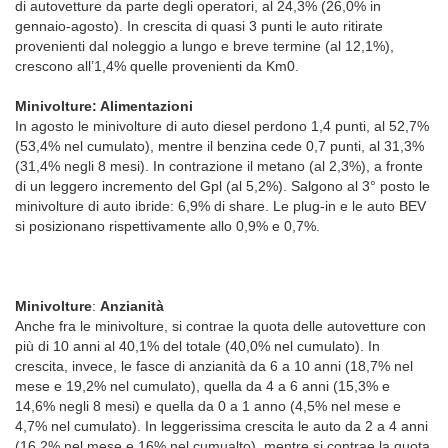
di autovetture da parte degli operatori, al 24,3% (26,0% in
gennaio-agosto). In crescita di quasi 3 punti le auto ritirate
provenienti dal noleggio a lungo e breve termine (al 12,1%),
crescono all’1,4% quelle provenienti da Km0.
Minivolture: Alimentazioni
In agosto le minivolture di auto diesel perdono 1,4 punti, al 52,7%
(53,4% nel cumulato), mentre il benzina cede 0,7 punti, al 31,3%
(31,4% negli 8 mesi). In contrazione il metano (al 2,3%), a fronte
di un leggero incremento del Gpl (al 5,2%). Salgono al 3° posto le
minivolture di auto ibride: 6,9% di share. Le plug-in e le auto BEV
si posizionano rispettivamente allo 0,9% e 0,7%.
Minivolture
:
Anzianità
Anche fra le minivolture, si contrae la quota delle autovetture con
più di 10 anni al 40,1% del totale (40,0% nel cumulato). In
crescita, invece, le fasce di anzianità da 6 a 10 anni (18,7% nel
mese e 19,2% nel cumulato), quella da 4 a 6 anni (15,3% e
14,6% negli 8 mesi) e quella da 0 a 1 anno (4,5% nel mese e
4,7% nel cumulato). In leggerissima crescita le auto da 2 a 4 anni
(16,2% nel mese e 16% nel cumualto), mentre si contrae la quota