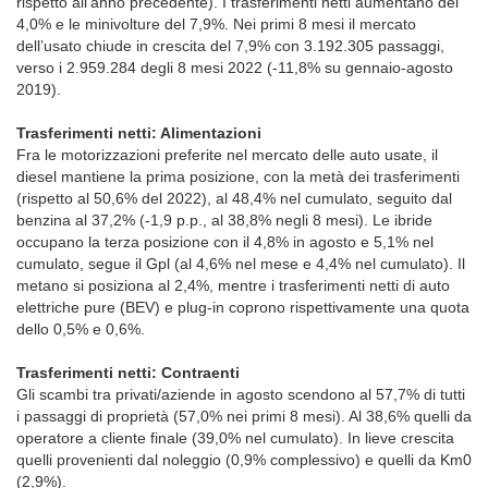
rispetto all’anno precedente). I trasferimenti netti aumentano del
4,0% e le minivolture del 7,9%. Nei primi 8 mesi il mercato
dell’usato chiude in crescita del 7,9% con 3.192.305 passaggi,
verso i 2.959.284 degli 8 mesi 2022 (-11,8% su gennaio-agosto
2019).
Trasferimenti netti: Alimentazioni
Fra le motorizzazioni preferite nel mercato delle auto usate, il
diesel mantiene la prima posizione, con la metà dei trasferimenti
(rispetto al 50,6% del 2022), al 48,4% nel cumulato, seguito dal
benzina al 37,2% (-1,9 p.p., al 38,8% negli 8 mesi). Le ibride
occupano la terza posizione con il 4,8% in agosto e 5,1% nel
cumulato, segue il Gpl (al 4,6% nel mese e 4,4% nel cumulato). Il
metano si posiziona al 2,4%, mentre i trasferimenti netti di auto
elettriche pure (BEV) e plug-in coprono rispettivamente una quota
dello 0,5% e 0,6%.
Trasferimenti netti: Contraenti
Gli scambi tra privati/aziende in agosto scendono al 57,7% di tutti
i passaggi di proprietà (57,0% nei primi 8 mesi). Al 38,6% quelli da
operatore a cliente finale (39,0% nel cumulato). In lieve crescita
quelli provenienti dal noleggio (0,9% complessivo) e quelli da Km0
(2,9%).