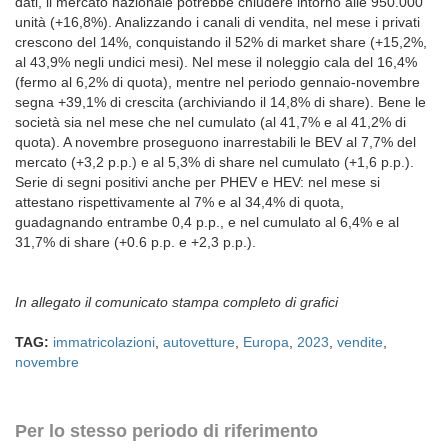
dati, il mercato nazionale potrebbe chiudere intorno alle 950.000
unità (+16,8%). Analizzando i canali di vendita, nel mese i privati
crescono del 14%, conquistando il 52% di market share (+15,2%,
al 43,9% negli undici mesi). Nel mese il noleggio cala del 16,4%
(fermo al 6,2% di quota), mentre nel periodo gennaio-novembre
segna +39,1% di crescita (archiviando il 14,8% di share). Bene le
società sia nel mese che nel cumulato (al 41,7% e al 41,2% di
quota). A novembre proseguono inarrestabili le BEV al 7,7% del
mercato (+3,2 p.p.) e al 5,3% di share nel cumulato (+1,6 p.p.).
Serie di segni positivi anche per PHEV e HEV: nel mese si
attestano rispettivamente al 7% e al 34,4% di quota,
guadagnando entrambe 0,4 p.p., e nel cumulato al 6,4% e al
31,7% di share (+0.6 p.p. e +2,3 p.p.).
In allegato il comunicato stampa completo di grafici
TAG:
immatricolazioni
,
autovetture
,
Europa
,
2023
,
vendite
,
novembre
Per lo stesso periodo di riferimento