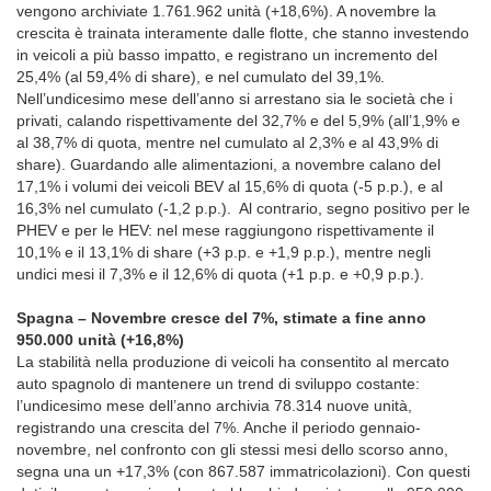
vengono archiviate 1.761.962 unità (+18,6%). A novembre la
crescita è trainata interamente dalle flotte, che stanno investendo
in veicoli a più basso impatto, e registrano un incremento del
25,4% (al 59,4% di share), e nel cumulato del 39,1%.
Nell’undicesimo mese dell’anno si arrestano sia le società che i
privati, calando rispettivamente del 32,7% e del 5,9% (all’1,9% e
al 38,7% di quota, mentre nel cumulato al 2,3% e al 43,9% di
share). Guardando alle alimentazioni, a novembre calano del
17,1% i volumi dei veicoli BEV al 15,6% di quota (-5 p.p.), e al
16,3% nel cumulato (-1,2 p.p.). Al contrario, segno positivo per le
PHEV e per le HEV: nel mese raggiungono rispettivamente il
10,1% e il 13,1% di share (+3 p.p. e +1,9 p.p.), mentre negli
undici mesi il 7,3% e il 12,6% di quota (+1 p.p. e +0,9 p.p.).
Spagna – Novembre cresce del 7%, stimate a fine anno
950.000 unità (+16,8%)
La stabilità nella produzione di veicoli ha consentito al mercato
auto spagnolo di mantenere un trend di sviluppo costante:
l’undicesimo mese dell’anno archivia 78.314 nuove unità,
registrando una crescita del 7%. Anche il periodo gennaio-
novembre, nel confronto con gli stessi mesi dello scorso anno,
segna una un +17,3% (con 867.587 immatricolazioni). Con questi