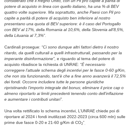
considerato che il Regno Unito, con un Pil pro capite a parità di
potere di acquisto in linea con quello italiano, ha una % di BEV
quattro volte superiore. Ma soprattutto, anche Paesi con Pil pro
capite a parità di potere di acquisto ben inferiore al nostro
presentano una quota di BEV superiore: è il caso del Portogallo
con BEV al 17%, della Romania al 10,6%, della Slovenia all’8,5%,
della Lituania al 7,3%”.
Cardinali prosegue:
“Ci sono dunque altri fattori dietro il nostro
ritardo, da quelli culturali a quelli infrastrutturali, passando per la
imperante disinformazione”,
e riguardo al tema del potere di
acquisto ribadisce la richiesta di UNRAE:
“É necessario
correggere l’attuale schema degli incentivi per le fasce 0-60 g/Km,
che non sta funzionando, tant’è che a fine anno avanzerà il 72,5%
dei fondi. Occorre includere tutte le persone giuridiche
ripristinando l’importo integrale del bonus; eliminare il price cap o
almeno riportarlo ai limiti precedenti tenendo conto dell’inflazione
e aumentare i contributi unitari”.
Una volta rettificato lo schema incentivi, L’UNRAE chiede poi di
riportare al 2024 i fondi inutilizzati 2022-2023 (circa 600 mln) sulle
prime due fasce 0-20 e 21-60 g/Km di CO
”
2
.