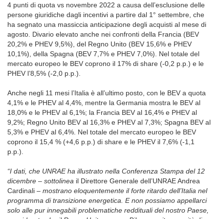
4 punti di quota vs novembre 2022 a causa dell’esclusione delle
persone giuridiche dagli incentivi a partire dal 1° settembre, che
ha segnato una massiccia anticipazione degli acquisti al mese di
agosto. Divario elevato anche nei confronti della Francia (BEV
20,2% e PHEV 9,5%), del Regno Unito (BEV 15,6% e PHEV
10,1%), della Spagna (BEV 7,7% e PHEV 7,0%). Nel totale del
mercato europeo le BEV coprono il 17% di share (-0,2 p.p.) e le
PHEV l’8,5% (-2,0 p.p.).
Anche negli 11 mesi l’Italia è all’ultimo posto, con le BEV a quota
4,1% e le PHEV al 4,4%, mentre la Germania mostra le BEV al
18,0% e le PHEV al 6,1%; la Francia BEV al 16,4% e PHEV al
9,2%; Regno Unito BEV al 16,3% e PHEV al 7,3%; Spagna BEV al
5,3% e PHEV al 6,4%. Nel totale del mercato europeo le BEV
coprono il 15,4 % (+4,6 p.p.) di share e le PHEV il 7,6% (-1,1
p.p.).
“I dati, che UNRAE ha illustrato nella Conferenza Stampa del 12
dicembre – sottolinea
il Direttore Generale dell’UNRAE Andrea
Cardinali –
mostrano eloquentemente il forte ritardo dell’Italia nel
programma di transizione energetica. E non possiamo appellarci
solo alle pur innegabili problematiche reddituali del nostro Paese,