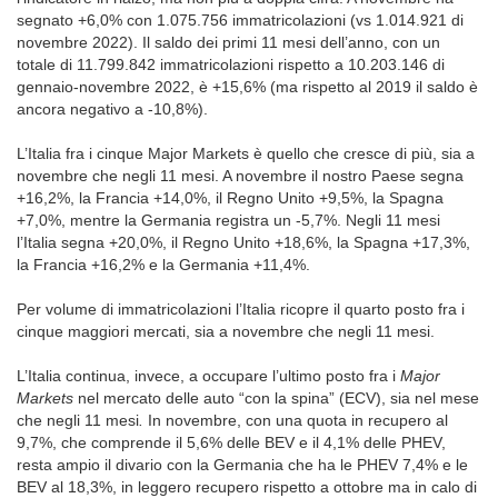
segnato +6,0% con 1.075.756 immatricolazioni (vs 1.014.921 di
novembre 2022). Il saldo dei primi 11 mesi dell’anno, con un
totale di 11.799.842 immatricolazioni rispetto a 10.203.146 di
gennaio-novembre 2022, è +15,6% (ma rispetto al 2019 il saldo è
ancora negativo a -10,8%).
L’Italia fra i cinque Major Markets è quello che cresce di più, sia a
novembre che negli 11 mesi. A novembre il nostro Paese segna
+16,2%, la Francia +14,0%, il Regno Unito +9,5%, la Spagna
+7,0%, mentre la Germania registra un -5,7%. Negli 11 mesi
l’Italia segna +20,0%, il Regno Unito +18,6%, la Spagna +17,3%,
la Francia +16,2% e la Germania +11,4%.
Per volume di immatricolazioni l’Italia ricopre il quarto posto fra i
cinque maggiori mercati, sia a novembre che negli 11 mesi.
L’Italia continua, invece, a occupare l’ultimo posto fra i
Major
Markets
nel mercato delle auto “con la spina” (ECV), sia nel mese
che negli 11 mesi
.
In novembre, con una quota in recupero al
9,7%, che comprende il 5,6% delle BEV e il 4,1% delle PHEV,
resta ampio il divario con la Germania che ha le PHEV 7,4% e le
BEV al 18,3%, in leggero recupero rispetto a ottobre ma in calo di