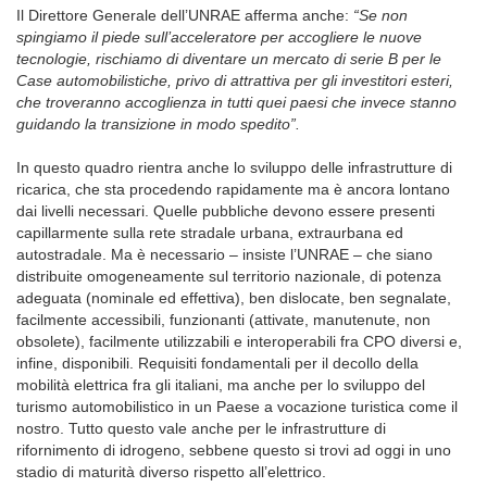
Il Direttore Generale dell’UNRAE afferma anche:
“Se non
spingiamo il piede sull’acceleratore per accogliere le nuove
tecnologie, rischiamo di diventare un mercato di serie B per le
Case automobilistiche, privo di attrattiva per gli investitori esteri,
che troveranno accoglienza in tutti quei paesi che invece stanno
guidando la transizione in modo spedito”.
In questo quadro rientra anche lo sviluppo delle infrastrutture di
ricarica, che sta procedendo rapidamente ma è ancora lontano
dai livelli necessari. Quelle pubbliche devono essere presenti
capillarmente sulla rete stradale urbana, extraurbana ed
autostradale. Ma è necessario – insiste l’UNRAE – che siano
distribuite omogeneamente sul territorio nazionale, di potenza
adeguata (nominale ed effettiva), ben dislocate, ben segnalate,
facilmente accessibili, funzionanti (attivate, manutenute, non
obsolete), facilmente utilizzabili e interoperabili fra CPO diversi e,
infine, disponibili. Requisiti fondamentali per il decollo della
mobilità elettrica fra gli italiani, ma anche per lo sviluppo del
turismo automobilistico in un Paese a vocazione turistica come il
nostro. Tutto questo vale anche per le infrastrutture di
rifornimento di idrogeno, sebbene questo si trovi ad oggi in uno
stadio di maturità diverso rispetto all’elettrico.