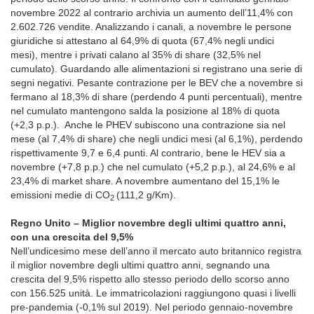
novembre 2022 al contrario archivia un aumento dell’11,4% con
2.602.726 vendite. Analizzando i canali, a novembre le persone
giuridiche si attestano al 64,9% di quota (67,4% negli undici
mesi), mentre i privati calano al 35% di share (32,5% nel
cumulato). Guardando alle alimentazioni si registrano una serie di
segni negativi. Pesante contrazione per le BEV che a novembre si
fermano al 18,3% di share (perdendo 4 punti percentuali), mentre
nel cumulato mantengono salda la posizione al 18% di quota
(+2,3 p.p.). Anche le PHEV subiscono una contrazione sia nel
mese (al 7,4% di share) che negli undici mesi (al 6,1%), perdendo
rispettivamente 9,7 e 6,4 punti. Al contrario, bene le HEV sia a
novembre (+7,8 p.p.) che nel cumulato (+5,2 p.p.), al 24,6% e al
23,4% di market share. A novembre aumentano del 15,1% le
emissioni medie di CO
(111,2 g/Km).
2
Regno Unito – Miglior novembre degli ultimi quattro anni,
con una crescita del 9,5%
Nell’undicesimo mese dell’anno il mercato auto britannico registra
il miglior novembre degli ultimi quattro anni, segnando una
crescita del 9,5% rispetto allo stesso periodo dello scorso anno
con 156.525 unità. Le immatricolazioni raggiungono quasi i livelli
pre-pandemia (-0,1% sul 2019). Nel periodo gennaio-novembre