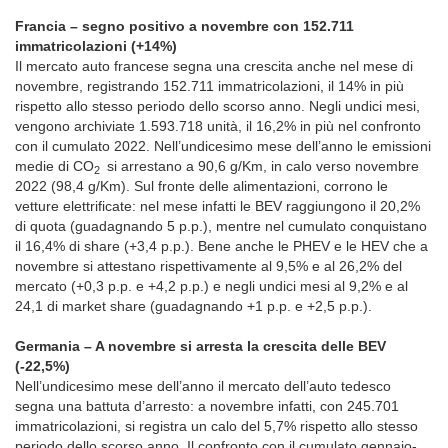
Francia – segno positivo a novembre con 152.711
immatricolazioni (+14%)
Il mercato auto francese segna una crescita anche nel mese di
novembre, registrando 152.711 immatricolazioni, il 14% in più
rispetto allo stesso periodo dello scorso anno. Negli undici mesi,
vengono archiviate 1.593.718 unità, il 16,2% in più nel confronto
con il cumulato 2022. Nell’undicesimo mese dell’anno le emissioni
medie di CO
si arrestano a 90,6 g/Km, in calo verso novembre
2
2022 (98,4 g/Km). Sul fronte delle alimentazioni, corrono le
vetture elettrificate: nel mese infatti le BEV raggiungono il 20,2%
di quota (guadagnando 5 p.p.), mentre nel cumulato conquistano
il 16,4% di share (+3,4 p.p.). Bene anche le PHEV e le HEV che a
novembre si attestano rispettivamente al 9,5% e al 26,2% del
mercato (+0,3 p.p. e +4,2 p.p.) e negli undici mesi al 9,2% e al
24,1 di market share (guadagnando +1 p.p. e +2,5 p.p.).
Germania – A novembre si arresta la crescita delle BEV
(-22,5%)
Nell’undicesimo mese dell’anno il mercato dell’auto tedesco
segna una battuta d’arresto: a novembre infatti, con 245.701
immatricolazioni, si registra un calo del 5,7% rispetto allo stesso
periodo dello scorso anno. Il confronto con il cumulato gennaio-