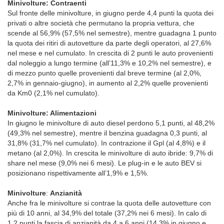
Minivolture: Contraenti
Sul fronte delle minivolture, in giugno perde 4,4 punti la quota dei
privati o altre società che permutano la propria vettura, che
scende al 56,9% (57,5% nel semestre), mentre guadagna 1 punto
la quota dei ritiri di autovetture da parte degli operatori, al 27,6%
nel mese e nel cumulato. In crescita di 2 punti le auto provenienti
dal noleggio a lungo termine (all’11,3% e 10,2% nel semestre), e
di mezzo punto quelle provenienti dal breve termine (al 2,0%,
2,7% in gennaio-giugno), in aumento al 2,2% quelle provenienti
da Km0 (2,1% nel cumulato).
Minivolture: Alimentazioni
In giugno le minivolture di auto diesel perdono 5,1 punti, al 48,2%
(49,3% nel semestre), mentre il benzina guadagna 0,3 punti, al
31,8% (31,7% nel cumulato). In contrazione il Gpl (al 4,8%) e il
metano (al 2,0%). In crescita le minivolture di auto ibride: 9,7% di
share nel mese (9,0% nei 6 mesi). Le plug-in e le auto BEV si
posizionano rispettivamente all’1,9% e 1,5%.
Minivolture
:
Anzianità
Anche fra le minivolture si contrae la quota delle autovetture con
più di 10 anni, al 34,9% del totale (37,2% nei 6 mesi). In calo di
1,2 punti la fascia di anzianità da 4 a 6 anni (14,3% in giugno e