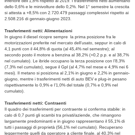
inferiore dell’1,8% rispetto al 2019. I trasferimenti netti aumentano
dello 0,6% e le minivolture dello 0,2%. Nel 1° semestre la crescita
si attesta a +8,5% con 2.720.479 passaggi complessivi rispetto ai
2.508.216 di gennaio-giugno 2023.
Trasferimenti netti: Alimentazioni
In giugno il diesel ricopre sempre la prima posizione fra le
motorizzazioni preferite nel mercato dell’usato, seppur in calo di
4,1 punti con il 44,8% di quota (al 45,4% nel semestre); al
secondo posto il motore a benzina al 38,2% (+0,2 p.p. e al 38,7%
nel cumulato). Le ibride occupano la terza posizione con l’8,3%
(7,3% nel cumulato), segue il Gpl (al 4,7% nel mese e 4,9% nei 6
mesi). Il metano si posiziona al 2,1% in giugno e 2,2% in gennaio-
giugno, mentre i trasferimenti netti di auto BEV e plug-in pesano
rispettivamente lo 0,9% e l’1,0% del totale (0,7% e 0,9% nel
cumulato).
Trasferimenti netti: Contraenti
Il quadro dei trasferimenti per contraente si conferma stabile: in
calo di 0,7 punti gli scambi tra privati/aziende, che rimangono
largamente predominanti e in giugno rappresentano il 55,1% di
tutti i passaggi di proprietà (56,1% nel cumulato). Recuperano
leggermente quelli da operatore a cliente finale, al 40,3% nel