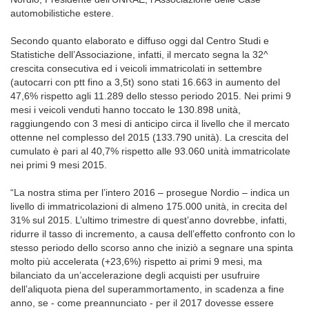
automobilistiche estere.
Secondo quanto elaborato e diffuso oggi dal Centro Studi e
Statistiche dell’Associazione, infatti, il mercato segna la 32^
crescita consecutiva ed i veicoli immatricolati in settembre
(autocarri con ptt fino a 3,5t) sono stati 16.663 in aumento del
47,6% rispetto agli 11.289 dello stesso periodo 2015. Nei primi 9
mesi i veicoli venduti hanno toccato le 130.898 unità,
raggiungendo con 3 mesi di anticipo circa il livello che il mercato
ottenne nel complesso del 2015 (133.790 unità). La crescita del
cumulato è pari al 40,7% rispetto alle 93.060 unità immatricolate
nei primi 9 mesi 2015.
“La nostra stima per l’intero 2016 – prosegue Nordio – indica un
livello di immatricolazioni di almeno 175.000 unità, in crecita del
31% sul 2015. L’ultimo trimestre di quest’anno dovrebbe, infatti,
ridurre il tasso di incremento, a causa dell’effetto confronto con lo
stesso periodo dello scorso anno che iniziò a segnare una spinta
molto più accelerata (+23,6%) rispetto ai primi 9 mesi, ma
bilanciato da un’accelerazione degli acquisti per usufruire
dell’aliquota piena del superammortamento, in scadenza a fine
anno, se - come preannunciato - per il 2017 dovesse essere