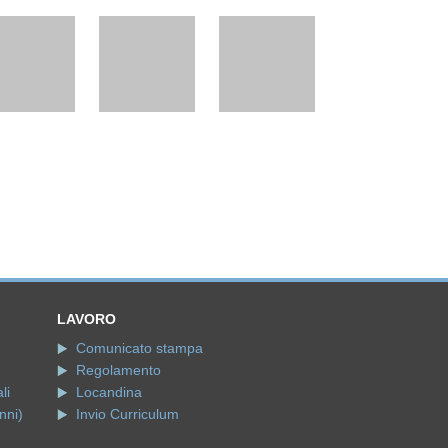
LAVORO
Comunicato stampa
Regolamento
li
Locandina
nni)
Invio Curriculum