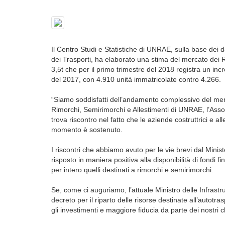
Il Centro Studi e Statistiche di UNRAE, sulla base dei da
dei Trasporti, ha elaborato una stima del mercato dei 
3,5t che per il primo trimestre del 2018 registra un in
del 2017, con 4.910 unità immatricolate contro 4.266.
“Siamo soddisfatti dell’andamento complessivo del m
Rimorchi, Semirimorchi e Allestimenti di UNRAE, l’Ass
trova riscontro nel fatto che le aziende costruttrici e al
momento è sostenuto.
I riscontri che abbiamo avuto per le vie brevi dal Minis
risposto in maniera positiva alla disponibilità di fondi f
per intero quelli destinati a rimorchi e semirimorchi.
Se, come ci auguriamo, l’attuale Ministro delle Infrastrut
decreto per il riparto delle risorse destinate all’autotras
gli investimenti e maggiore fiducia da parte dei nostri cl