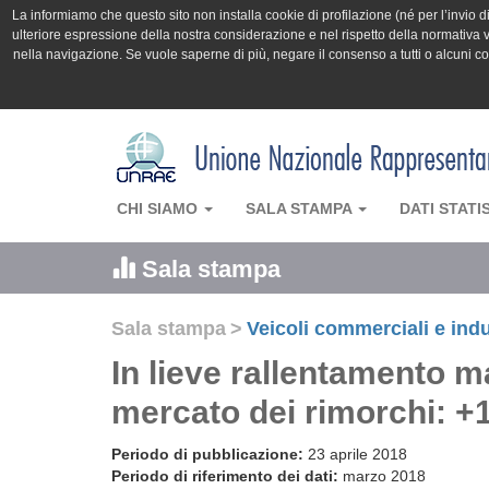
La informiamo che questo sito non installa cookie di profilazione (né per l’invio di 
ulteriore espressione della nostra considerazione e nel rispetto della normativa v
nella navigazione. Se vuole saperne di più, negare il consenso a tutti o alcuni 
CHI SIAMO
SALA STAMPA
DATI STATI
Sala stampa
Sala stampa
>
Veicoli commerciali e indu
In lieve rallentamento m
mercato dei rimorchi: +
Periodo di pubblicazione:
23 aprile 2018
Periodo di riferimento dei dati:
marzo 2018