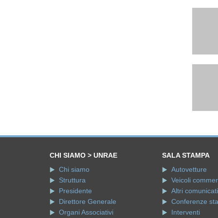
CHI SIAMO > UNRAE
SALA STAMPA
Chi siamo
Autovetture
Struttura
Veicoli commerci
Presidente
Altri comunicati
Direttore Generale
Conferenze st
Organi Associativi
Interventi