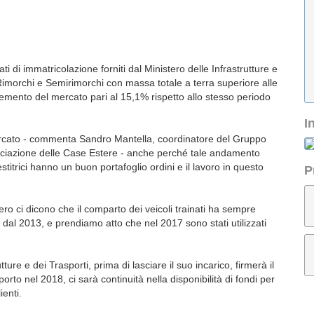
ti di immatricolazione forniti dal Ministero delle Infrastrutture e
Rimorchi e Semirimorchi con massa totale a terra superiore alle
cremento del mercato pari al 15,1% rispetto allo stesso periodo
I
ercato - commenta Sandro Mantella, coordinatore del Gruppo
ociazione delle Case Estere - anche perché tale andamento
lestitrici hanno un buon portafoglio ordini e il lavoro in questo
P
tero ci dicono che il comparto dei veicoli trainati ha sempre
in dal 2013, e prendiamo atto che nel 2017 sono stati utilizzati
ture e dei Trasporti, prima di lasciare il suo incarico, firmerà il
porto nel 2018, ci sarà continuità nella disponibilità di fondi per
ienti.