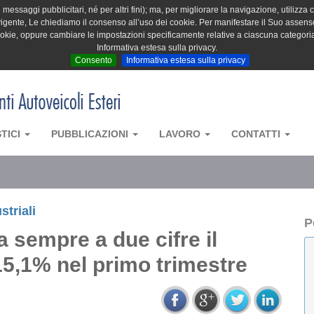
messaggi pubblicitari, né per altri fini); ma, per migliorare la navigazione, utilizza c
igente, Le chiediamo il consenso all’uso dei cookie. Per manifestare il Suo assenso 
cookie, oppure cambiare le impostazioni specificamente relative a ciascuna categori
Informativa estesa sulla privacy.
Consento
Informativa estesa sulla privacy
STICI
PUBBLICAZIONI
LAVORO
CONTATTI
striali
P
a sempre a due cifre il
15,1% nel primo trimestre