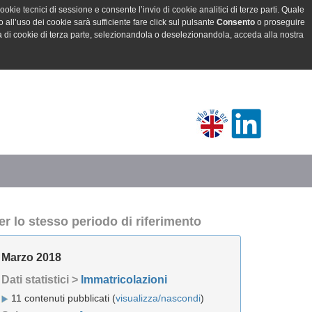
ookie tecnici di sessione e consente l’invio di cookie analitici di terze parti. Quale
all’uso dei cookie sarà sufficiente fare click sul pulsante
Consento
o proseguire
a di cookie di terza parte, selezionandola o deselezionandola, acceda alla nostra
er lo stesso periodo di riferimento
Marzo 2018
Dati statistici >
Immatricolazioni
11 contenuti pubblicati (
visualizza/nascondi
)