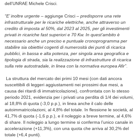
dell’UNRAE Michele Crisci.
“E’ inoltre urgente –
aggiunge
Crisci
– predisporre una rete
infrastrutturale per le ricariche elettriche, anche attraverso un
credito di imposta al 50%, dal 2023 al 2025, per gli investimenti
privati in ricariche fast superiori e 70 Kw. In quest’ambito è
necessario anche un preciso e puntuale cronoprogramma per
stabilire sia obiettivi cogenti di numerosità dei punti di ricarica
pubblici, in bassa e alta potenza, per singola area geografica e
tipologia di strada, sia la realizzazione di infrastrutture di ricarica
sulla rete autostradale, in linea con la normativa europea Afir”
.
La struttura del mercato dei primi 10 mesi (con dati ancora
suscettibili di leggeri aggiustamenti nei prossimi due mesi, a
causa dei ritardi di immatricolazione), confrontata con lo stesso
periodo 2021, evidenzia per i privati una perdita di 1/4 dei volumi,
al 18,8% di quota (-3,0 p.p.), in linea anche il calo delle
autoimmatricolazioni, al 4,8% del totale. In flessione le società, al
41,7% di quota (-1,6 p.p.), e il noleggio a breve termine, al 4,6%
di share. Il noleggio a lungo termine si conferma l’unico canale in
accelerazione (+11,3%), con una quota che arriva al 30,2% del
totale (+6,4 punti).