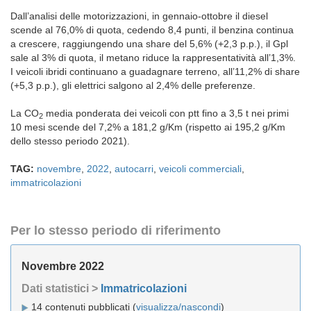
Dall’analisi delle motorizzazioni, in gennaio-ottobre il diesel
scende al 76,0% di quota, cedendo 8,4 punti, il benzina continua
a crescere, raggiungendo una share del 5,6% (+2,3 p.p.), il Gpl
sale al 3% di quota, il metano riduce la rappresentatività all’1,3%.
I veicoli ibridi continuano a guadagnare terreno, all’11,2% di share
(+5,3 p.p.), gli elettrici salgono al 2,4% delle preferenze.
La CO
media ponderata dei veicoli con ptt fino a 3,5 t nei primi
2
10 mesi scende del 7,2% a 181,2 g/Km (rispetto ai 195,2 g/Km
dello stesso periodo 2021).
TAG:
novembre
,
2022
,
autocarri
,
veicoli commerciali
,
immatricolazioni
Per lo stesso periodo di riferimento
Novembre 2022
Dati statistici >
Immatricolazioni
14 contenuti pubblicati (
visualizza/nascondi
)