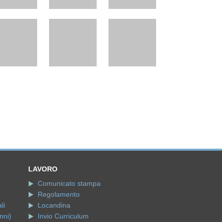
LAVORO
Comunicato stampa
Regolamento
li
Locandina
nni)
Invio Curriculum