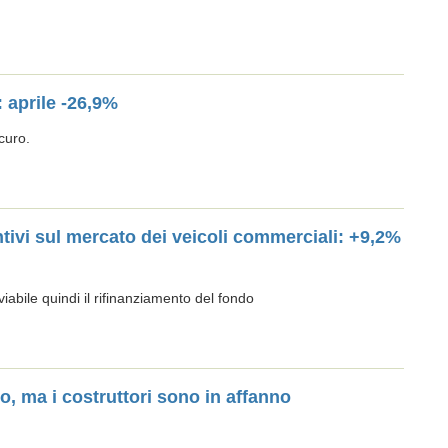
: aprile -26,9%
curo.
entivi sul mercato dei veicoli commerciali: +9,2%
nviabile quindi il rifinanziamento del fondo
ivo, ma i costruttori sono in affanno