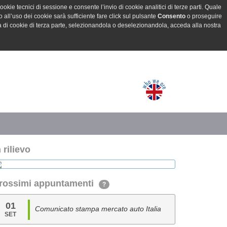
ookie tecnici di sessione e consente l’invio di cookie analitici di terze parti. Quale
all’uso dei cookie sarà sufficiente fare click sul pulsante
Consento
o proseguire
a di cookie di terza parte, selezionandola o deselezionandola, acceda alla nostra
n rilievo
rossimi appuntamenti
?
01
Comunicato stampa mercato auto Italia
SET