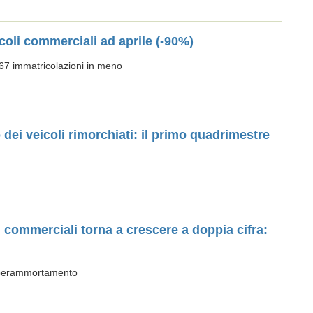
coli commerciali ad aprile (-90%)
167 immatricolazioni in meno
dei veicoli rimorchiati: il primo quadrimestre
i commerciali torna a crescere a doppia cifra:
Superammortamento