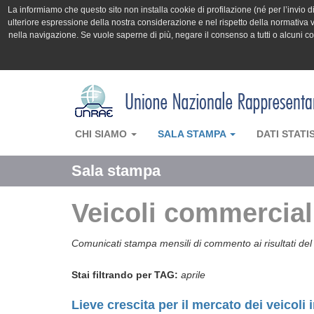
La informiamo che questo sito non installa cookie di profilazione (né per l’invio di 
ulteriore espressione della nostra considerazione e nel rispetto della normativa v
nella navigazione. Se vuole saperne di più, negare il consenso a tutti o alcuni 
CHI SIAMO
SALA STAMPA
DATI STATI
Sala stampa
Veicoli commerciali
Comunicati stampa mensili di commento ai risultati del 
Stai filtrando per TAG:
aprile
Lieve crescita per il mercato dei veicoli 