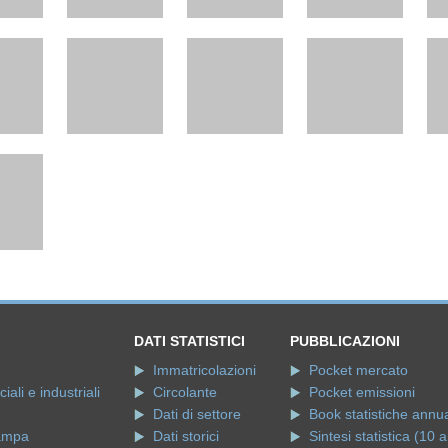
DATI STATISTICI
PUBBLICAZIONI
Immatricolazioni
Pocket mercato
ali e industriali
Circolante
Pocket emissioni
Dati di settore
Book statistiche annua
ampa
Dati storici
Sintesi statistica (10 a