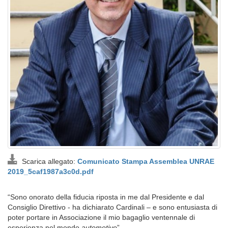
Scarica allegato:
Comunicato Stampa Assemblea UNRAE
2019_5caf1987a3c0d.pdf
“Sono onorato della fiducia riposta in me dal Presidente e dal
Consiglio Direttivo - ha dichiarato Cardinali – e sono entusiasta di
poter portare in Associazione il mio bagaglio ventennale di
esperienza nel mondo
automotive
”.