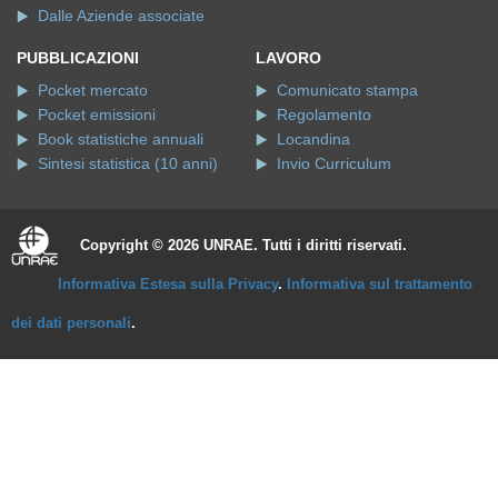
Dalle Aziende associate
PUBBLICAZIONI
LAVORO
Pocket mercato
Comunicato stampa
Pocket emissioni
Regolamento
Book statistiche annuali
Locandina
Sintesi statistica (10 anni)
Invio Curriculum
Copyright © 2026 UNRAE. Tutti i diritti riservati.
Informativa Estesa sulla Privacy
.
Informativa sul trattamento
dei dati personali
.