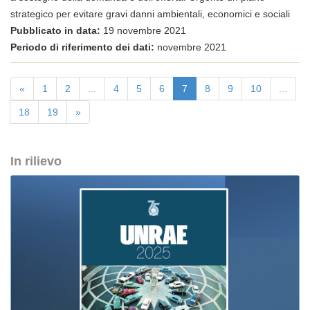
strategico per evitare gravi danni ambientali, economici e sociali
Pubblicato in data:
19 novembre 2021
Periodo di riferimento dei dati:
novembre 2021
«
1
2
...
4
5
6
7
8
9
10
...
18
19
»
In rilievo