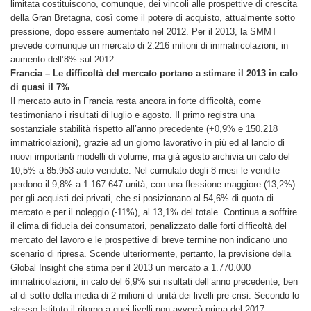
limitata costituiscono, comunque, dei vincoli alle prospettive di crescita
della Gran Bretagna, così come il potere di acquisto, attualmente sotto
pressione, dopo essere aumentato nel 2012. Per il 2013, la SMMT
prevede comunque un mercato di 2.216 milioni di immatricolazioni, in
aumento dell’8% sul 2012.
Francia – Le difficoltà del mercato portano a stimare il 2013 in calo
di quasi il 7%
Il mercato auto in Francia resta ancora in forte difficoltà, come
testimoniano i risultati di luglio e agosto. Il primo registra una
sostanziale stabilità rispetto all’anno precedente (+0,9% e 150.218
immatricolazioni), grazie ad un giorno lavorativo in più ed al lancio di
nuovi importanti modelli di volume, ma già agosto archivia un calo del
10,5% a 85.953 auto vendute. Nel cumulato degli 8 mesi le vendite
perdono il 9,8% a 1.167.647 unità, con una flessione maggiore (13,2%)
per gli acquisti dei privati, che si posizionano al 54,6% di quota di
mercato e per il noleggio (-11%), al 13,1% del totale. Continua a soffrire
il clima di fiducia dei consumatori, penalizzato dalle forti difficoltà del
mercato del lavoro e le prospettive di breve termine non indicano uno
scenario di ripresa. Scende ulteriormente, pertanto, la previsione della
Global Insight che stima per il 2013 un mercato a 1.770.000
immatricolazioni, in calo del 6,9% sui risultati dell’anno precedente, ben
al di sotto della media di 2 milioni di unità dei livelli pre-crisi. Secondo lo
stesso Istituto il ritorno a quei livelli non avverrà prima del 2017.