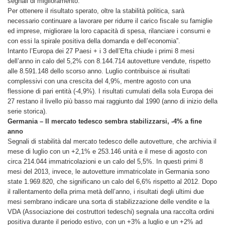
segnali di miglioramento.
Per ottenere il risultato sperato, oltre la stabilità politica, sarà
necessario continuare a lavorare per ridurre il carico fiscale su famiglie
ed imprese, migliorare la loro capacità di spesa, rilanciare i consumi e
con essi la spirale positiva della domanda e dell’economia”.
Intanto l’Europa dei 27 Paesi + i 3 dell’Efta chiude i primi 8 mesi
dell’anno in calo del 5,2% con 8.144.714 autovetture vendute, rispetto
alle 8.591.148 dello scorso anno. Luglio contribuisce ai risultati
complessivi con una crescita del 4,9%, mentre agosto con una
flessione di pari entità (-4,9%). I risultati cumulati della sola Europa dei
27 restano il livello più basso mai raggiunto dal 1990 (anno di inizio della
serie storica).
Germania – Il mercato tedesco sembra stabilizzarsi, -4% a fine
anno
Segnali di stabilità dal mercato tedesco delle autovetture, che archivia il
mese di luglio con un +2,1% e 253.146 unità e il mese di agosto con
circa 214.044 immatricolazioni e un calo del 5,5%. In questi primi 8
mesi del 2013, invece, le autovetture immatricolate in Germania sono
state 1.969.820, che significano un calo del 6,6% rispetto al 2012. Dopo
il rallentamento della prima metà dell’anno, i risultati degli ultimi due
mesi sembrano indicare una sorta di stabilizzazione delle vendite e la
VDA (Associazione dei costruttori tedeschi) segnala una raccolta ordini
positiva durante il periodo estivo, con un +3% a luglio e un +2% ad