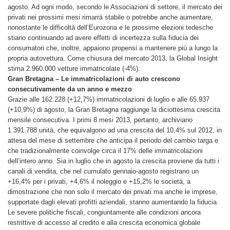
agosto. Ad ogni modo, secondo le Associazioni di settore, il mercato dei
privati nei prossimi mesi rimarrà stabile o potrebbe anche aumentare,
nonostante le difficoltà dell’Eurozona e le prossime elezioni tedesche
stiano continuando ad avere effetti di incertezza sulla fiducia dei
consumatori che, inoltre, appaiono propensi a mantenere più a lungo la
propria autovettura. Come chiusura del mercato 2013, la Global Insight
stima 2.960.000 vetture immatricolate (-4%).
Gran Bretagna – Le immatricolazioni di auto crescono
consecutivamente da un anno e mezzo
Grazie alle 162.228 (+12,7%) immatricolazioni di luglio e alle 65.937
(+10,9%) di agosto, la Gran Bretagna raggiunge la diciottesima crescita
mensile consecutiva. I primi 8 mesi 2013, pertanto, archiviano
1.391.788 unità, che equivalgono ad una crescita del 10,4% sul 2012, in
attesa del mese di settembre che anticipa il periodo del cambio targa e
che tradizionalmente coinvolge circa il 17% delle immatricolazioni
dell’intero anno. Sia in luglio che in agosto la crescita proviene da tutti i
canali di vendita, che nel cumulato gennaio-agosto registrano un
+16,4% per i privati, +4,6% il noleggio e +15,2% le società, a
dimostrazione che non solo il mercato dei privati ma anche le imprese,
supportate dagli elevati profitti aziendali, stanno aumentando la fiducia.
Le severe politiche fiscali, congiuntamente alle condizioni ancora
restrittive di accesso al credito e alla crescita economica globale