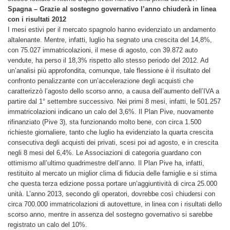
Spagna – Grazie al sostegno governativo l’anno chiuderà in linea
con i risultati 2012
I mesi estivi per il mercato spagnolo hanno evidenziato un andamento
altalenante. Mentre, infatti, luglio ha segnato una crescita del 14,8%,
con 75.027 immatricolazioni, il mese di agosto, con 39.872 auto
vendute, ha perso il 18,3% rispetto allo stesso periodo del 2012. Ad
un’analisi più approfondita, comunque, tale flessione è il risultato del
confronto penalizzante con un’accelerazione degli acquisti che
caratterizzò l’agosto dello scorso anno, a causa dell’aumento dell’IVA a
partire dal 1° settembre successivo. Nei primi 8 mesi, infatti, le 501.257
immatricolazioni indicano un calo del 3,6%. Il Plan Pive, nuovamente
rifinanziato (Pive 3), sta funzionando molto bene, con circa 1.500
richieste giornaliere, tanto che luglio ha evidenziato la quarta crescita
consecutiva degli acquisti dei privati, scesi poi ad agosto, e in crescita
negli 8 mesi del 6,4%. Le Associazioni di categoria guardano con
ottimismo all’ultimo quadrimestre dell’anno. Il Plan Pive ha, infatti,
restituito al mercato un miglior clima di fiducia delle famiglie e si stima
che questa terza edizione possa portare un’aggiuntività di circa 25.000
unità. L’anno 2013, secondo gli operatori, dovrebbe così chiudersi con
circa 700.000 immatricolazioni di autovetture, in linea con i risultati dello
scorso anno, mentre in assenza del sostegno governativo si sarebbe
registrato un calo del 10%.