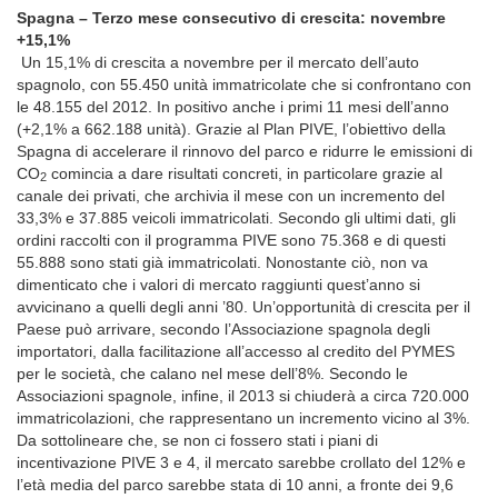
Spagna – Terzo mese consecutivo di crescita: novembre
+15,1%
Un 15,1% di crescita a novembre per il mercato dell’auto
spagnolo, con 55.450 unità immatricolate che si confrontano con
le 48.155 del 2012. In positivo anche i primi 11 mesi dell’anno
(+2,1% a 662.188 unità). Grazie al Plan PIVE, l’obiettivo della
Spagna di accelerare il rinnovo del parco e ridurre le emissioni di
CO
comincia a dare risultati concreti, in particolare grazie al
2
canale dei privati, che archivia il mese con un incremento del
33,3% e 37.885 veicoli immatricolati. Secondo gli ultimi dati, gli
ordini raccolti con il programma PIVE sono 75.368 e di questi
55.888 sono stati già immatricolati. Nonostante ciò, non va
dimenticato che i valori di mercato raggiunti quest’anno si
avvicinano a quelli degli anni ’80. Un’opportunità di crescita per il
Paese può arrivare, secondo l’Associazione spagnola degli
importatori, dalla facilitazione all’accesso al credito del PYMES
per le società, che calano nel mese dell’8%. Secondo le
Associazioni spagnole, infine, il 2013 si chiuderà a circa 720.000
immatricolazioni, che rappresentano un incremento vicino al 3%.
Da sottolineare che, se non ci fossero stati i piani di
incentivazione PIVE 3 e 4, il mercato sarebbe crollato del 12% e
l’età media del parco sarebbe stata di 10 anni, a fronte dei 9,6