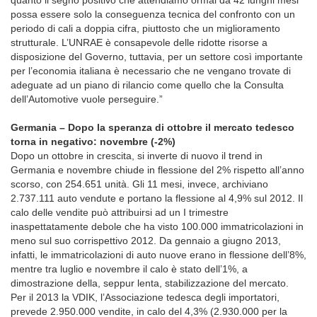
possa essere solo la conseguenza tecnica del confronto con un
periodo di cali a doppia cifra, piuttosto che un miglioramento
strutturale. L’UNRAE è consapevole delle ridotte risorse a
disposizione del Governo, tuttavia, per un settore così importante
per l’economia italiana è necessario che ne vengano trovate di
adeguate ad un piano di rilancio come quello che la Consulta
dell’Automotive vuole perseguire.”
Germania – Dopo la speranza di ottobre il mercato tedesco
torna in negativo: novembre (-2%)
Dopo un ottobre in crescita, si inverte di nuovo il trend in
Germania e novembre chiude in flessione del 2% rispetto all’anno
scorso, con 254.651 unità. Gli 11 mesi, invece, archiviano
2.737.111 auto vendute e portano la flessione al 4,9% sul 2012. Il
calo delle vendite può attribuirsi ad un I trimestre
inaspettatamente debole che ha visto 100.000 immatricolazioni in
meno sul suo corrispettivo 2012. Da gennaio a giugno 2013,
infatti, le immatricolazioni di auto nuove erano in flessione dell’8%,
mentre tra luglio e novembre il calo è stato dell’1%, a
dimostrazione della, seppur lenta, stabilizzazione del mercato.
Per il 2013 la VDIK, l’Associazione tedesca degli importatori,
prevede 2.950.000 vendite, in calo del 4,3% (2.930.000 per la