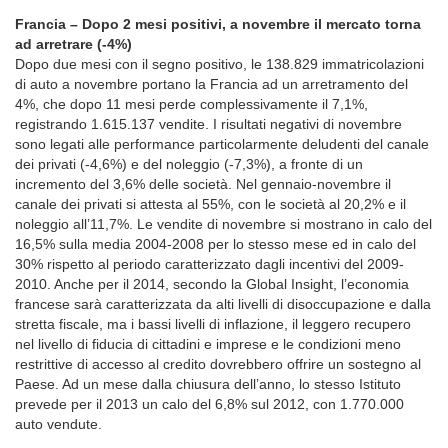
Francia – Dopo 2 mesi positivi, a novembre il mercato torna
ad arretrare (-4%)
Dopo due mesi con il segno positivo, le 138.829 immatricolazioni
di auto a novembre portano la Francia ad un arretramento del
4%, che dopo 11 mesi perde complessivamente il 7,1%,
registrando 1.615.137 vendite. I risultati negativi di novembre
sono legati alle performance particolarmente deludenti del canale
dei privati (-4,6%) e del noleggio (-7,3%), a fronte di un
incremento del 3,6% delle società. Nel gennaio-novembre il
canale dei privati si attesta al 55%, con le società al 20,2% e il
noleggio all’11,7%. Le vendite di novembre si mostrano in calo del
16,5% sulla media 2004-2008 per lo stesso mese ed in calo del
30% rispetto al periodo caratterizzato dagli incentivi del 2009-
2010. Anche per il 2014, secondo la Global Insight, l’economia
francese sarà caratterizzata da alti livelli di disoccupazione e dalla
stretta fiscale, ma i bassi livelli di inflazione, il leggero recupero
nel livello di fiducia di cittadini e imprese e le condizioni meno
restrittive di accesso al credito dovrebbero offrire un sostegno al
Paese. Ad un mese dalla chiusura dell’anno, lo stesso Istituto
prevede per il 2013 un calo del 6,8% sul 2012, con 1.770.000
auto vendute.