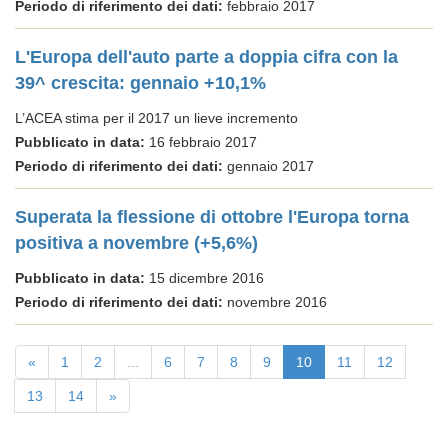
Periodo di riferimento dei dati:
febbraio 2017
L'Europa dell'auto parte a doppia cifra con la
39^ crescita: gennaio +10,1%
L’ACEA stima per il 2017 un lieve incremento
Pubblicato in data:
16 febbraio 2017
Periodo di riferimento dei dati:
gennaio 2017
Superata la flessione di ottobre l'Europa torna
positiva a novembre (+5,6%)
Pubblicato in data:
15 dicembre 2016
Periodo di riferimento dei dati:
novembre 2016
«
1
2
...
6
7
8
9
10
11
12
13
14
»