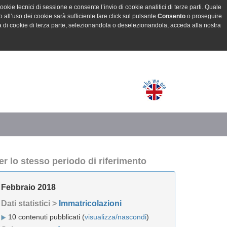
ookie tecnici di sessione e consente l’invio di cookie analitici di terze parti. Quale
all’uso dei cookie sarà sufficiente fare click sul pulsante
Consento
o proseguire
a di cookie di terza parte, selezionandola o deselezionandola, acceda alla nostra
er lo stesso periodo di riferimento
Febbraio 2018
Dati statistici >
Immatricolazioni
10 contenuti pubblicati (
visualizza/nascondi
)