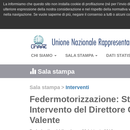
La informiamo che questo sito non installa cookie di profilazione (né per l’invio di 
ulteriore espressione della nostra considerazione e nel rispetto della normativa v
nella navigazione. Se vuole saperne di più, negare il consenso a tutti o alcuni 
CHI SIAMO
SALA STAMPA
DATI STATI
Sala stampa
Sala stampa
>
Interventi
Federmotorizzazione: Sta
Intervento del Diretto
Valente