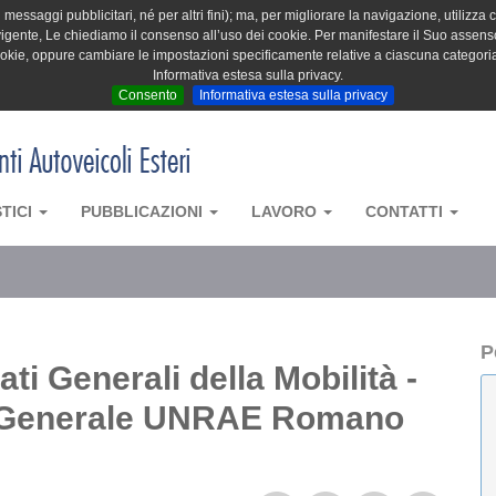
messaggi pubblicitari, né per altri fini); ma, per migliorare la navigazione, utilizza c
igente, Le chiediamo il consenso all’uso dei cookie. Per manifestare il Suo assenso 
cookie, oppure cambiare le impostazioni specificamente relative a ciascuna categori
Informativa estesa sulla privacy.
Consento
Informativa estesa sulla privacy
STICI
PUBBLICAZIONI
LAVORO
CONTATTI
P
ti Generali della Mobilità -
re Generale UNRAE Romano