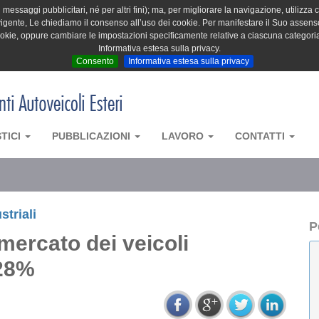
messaggi pubblicitari, né per altri fini); ma, per migliorare la navigazione, utilizza c
igente, Le chiediamo il consenso all’uso dei cookie. Per manifestare il Suo assenso 
cookie, oppure cambiare le impostazioni specificamente relative a ciascuna categori
Informativa estesa sulla privacy.
Consento
Informativa estesa sulla privacy
STICI
PUBBLICAZIONI
LAVORO
CONTATTI
striali
P
 mercato dei veicoli
+28%