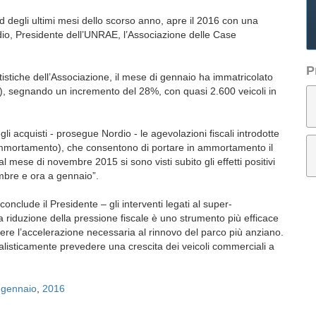
nd degli ultimi mesi dello scorso anno, apre il 2016 con una
dio, Presidente dell’UNRAE, l’Associazione delle Case
P
atistiche dell’Associazione, il mese di gennaio ha immatricolato
5t), segnando un incremento del 28%, con quasi 2.600 veicoli in
i acquisti - prosegue Nordio - le agevolazioni fiscali introdotte
-ammortamento), che consentono di portare in ammortamento il
l mese di novembre 2015 si sono visti subito gli effetti positivi
embre e ora a gennaio”.
nclude il Presidente – gli interventi legati al super-
riduzione della pressione fiscale è uno strumento più efficace
mere l’accelerazione necessaria al rinnovo del parco più anziano.
alisticamente prevedere una crescita dei veicoli commerciali a
,
gennaio
,
2016