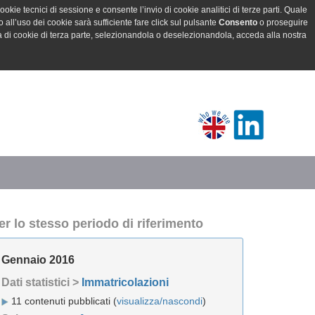
ookie tecnici di sessione e consente l’invio di cookie analitici di terze parti. Quale
all’uso dei cookie sarà sufficiente fare click sul pulsante
Consento
o proseguire
a di cookie di terza parte, selezionandola o deselezionandola, acceda alla nostra
er lo stesso periodo di riferimento
Gennaio 2016
Dati statistici >
Immatricolazioni
11 contenuti pubblicati (
visualizza/nascondi
)