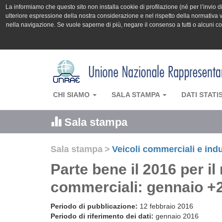
La informiamo che questo sito non installa cookie di profilazione (né per l’invio di 
ulteriore espressione della nostra considerazione e nel rispetto della normativa v
nella navigazione. Se vuole saperne di più, negare il consenso a tutti o alcuni 
CHI SIAMO
SALA STAMPA
DATI STATI
Sala stampa
Sala stampa
>
Veicoli commerciali e indu
Parte bene il 2016 per il
commerciali: gennaio 
Periodo di pubblicazione:
12 febbraio 2016
Periodo di riferimento dei dati:
gennaio 2016