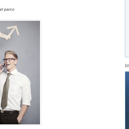
el parco
I