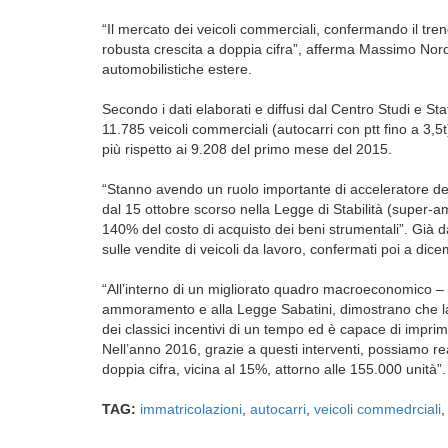
“Il mercato dei veicoli commerciali, confermando il tre
robusta crescita a doppia cifra”, afferma Massimo Nor
automobilistiche estere.
Secondo i dati elaborati e diffusi dal Centro Studi e St
11.785 veicoli commerciali (autocarri con ptt fino a 3,
più rispetto ai 9.208 del primo mese del 2015.
“Stanno avendo un ruolo importante di acceleratore degl
dal 15 ottobre scorso nella Legge di Stabilità (super
140% del costo di acquisto dei beni strumentali”. Già da
sulle vendite di veicoli da lavoro, confermati poi a dic
“All’interno di un migliorato quadro macroeconomico – co
ammoramento e alla Legge Sabatini, dimostrano che la 
dei classici incentivi di un tempo ed è capace di impri
Nell’anno 2016, grazie a questi interventi, possiamo re
doppia cifra, vicina al 15%, attorno alle 155.000 unità”.
TAG:
immatricolazioni
,
autocarri
,
veicoli commedrciali