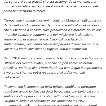
del settore circa la gravità che sta assumendo la mancanza di
misure concrete a sostegno degli investimenti per il rinnovo del
parco nel trasporto di merci”.
“Nonostante i ripetuti interventi -
continua Mantella
- fatti presso il
Parlamento e il Governo per denunciare le difficoltà del settore -
che si riflettono a cascata sulla produzione e il mercato dei veicoli
- nonché avanzare suggerimenti per migliorare la situazione,
seppure con le scarse risorse disponibili non facili da
implementare, ogni anno l’avvio del periodo di finanziamento a
valere sul fondo investimenti registra ritardi e confusioni.
Per il 2019 siamo ancora in attesa della pubblicazione in Gazzetta
Ufficiale dei Decreti relativi, e anche se pensiamo sia ormai
prossima, va detto che il forte ritardo ha comunque compromesso
il mercato, che non potrà recuperare gli ordini mancati
nell’attesa”.
“Insieme con la lontananza della politica, dobbiamo purtroppo
registrare anche le difficoltà della burocrazia, che tanto più sono
sentite da chi opera in particolari settori del trasporto. Il nostro
Gruppo in seno alla Sezione Veicoli Industriali di UNRAE
-
prosegue Mantella
- associa anche aziende attive, per esempio,