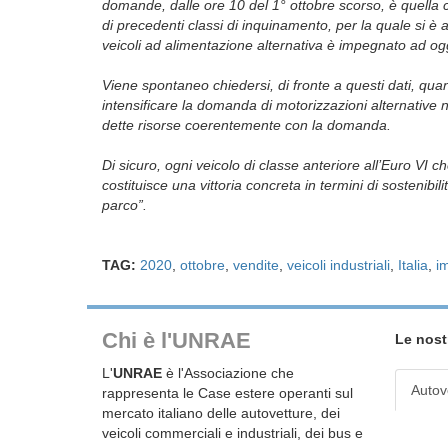
domande, dalle ore 10 del 1° ottobre scorso, è quella c
di precedenti classi di inquinamento, per la quale si è a
veicoli ad alimentazione alternativa è impegnato ad oggi
Viene spontaneo chiedersi, di fronte a questi dati, quant
intensificare la domanda di motorizzazioni alternative ne
dette risorse coerentemente con la domanda.
Di sicuro, ogni veicolo di classe anteriore all’Euro VI 
costituisce una vittoria concreta in termini di sostenibili
parco
TAG:
2020
,
ottobre
,
vendite
,
veicoli industriali
,
Italia
,
i
Chi è l'UNRAE
Le nost
L'
UNRAE
è l'Associazione che
Autov
rappresenta le Case estere operanti sul
mercato italiano delle autovetture, dei
veicoli commerciali e industriali, dei bus e