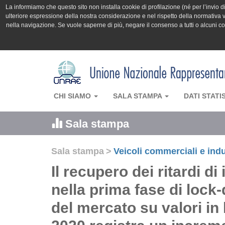
La informiamo che questo sito non installa cookie di profilazione (né per l’invio di 
ulteriore espressione della nostra considerazione e nel rispetto della normativa v
nella navigazione. Se vuole saperne di più, negare il consenso a tutti o alcuni 
CHI SIAMO
SALA STAMPA
DATI STATI
Sala stampa
Sala stampa
>
Veicoli commerciali e indu
Il recupero dei ritardi 
nella prima fase di lock
del mercato su valori in 