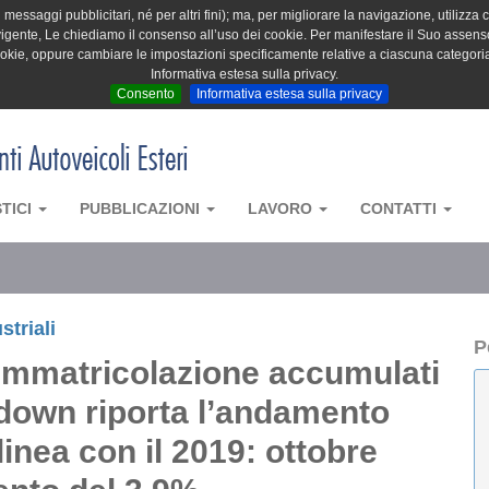
messaggi pubblicitari, né per altri fini); ma, per migliorare la navigazione, utilizza c
igente, Le chiediamo il consenso all’uso dei cookie. Per manifestare il Suo assenso 
cookie, oppure cambiare le impostazioni specificamente relative a ciascuna categori
Informativa estesa sulla privacy.
Consento
Informativa estesa sulla privacy
STICI
PUBBLICAZIONI
LAVORO
CONTATTI
striali
P
di immatricolazione accumulati
-down riporta l’andamento
linea con il 2019: ottobre