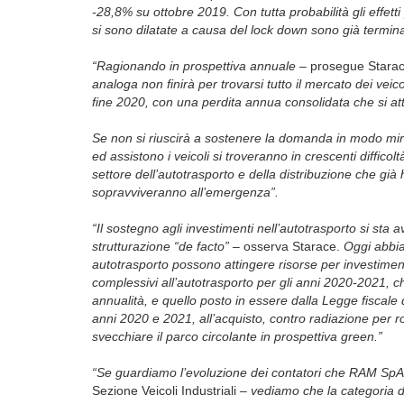
-28,8% su ottobre 2019. Con tutta probabilità gli effetti
si sono dilatate a causa del lock down sono già terminat
“Ragionando in prospettiva annuale –
prosegue Stara
analoga non finirà per trovarsi tutto il mercato dei veico
fine 2020, con una perdita annua consolidata che si at
Se non si riuscirà a sostenere la domanda in modo mira
ed assistono i veicoli si troveranno in crescenti diffic
settore dell’autotrasporto e della distribuzione che già
sopravviveranno all’emergenza”.
“Il sostegno agli investimenti nell’autotrasporto si st
strutturazione “de facto”
– osserva Starace.
Oggi abbiam
autotrasporto possono attingere risorse
per investimen
complessivi all’auto­trasporto per gli anni 2020-2021, ch
annualità, e quello posto in essere dalla Legge fiscale 
anni 2020 e 2021, all’acquisto, contro radiazione per ro
svecchiare il parco circolante in prospettiva green.”
“Se guardiamo l’evoluzione dei contatori che RAM Sp
Sezione Veicoli Industriali
– vediamo che la categoria di