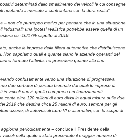
 positivi determinati dallo smaltimento dei veicoli le cui consegne
i ripotando il mercato a confrontarsi con la dura realtà”.
ce
– non c’è purtroppo motivo per pensare che in una situazione
li industriali: una ipotesi realistica potrebbe essere quella di un
testerà su -16/17% rispetto al 2019.
to, anche le imprese della filiera automotive che distribuiscono
oltà. Non sappiamo quali e quante siano le aziende operanti del
 hanno fermato l’attività, né prevedere quante alla fine
a avviando confusamente verso una situazione di progressiva
o due serbatoi di portata biennale dai quali le imprese di
ti in veicoli nuovi: quello compreso nei finanziamenti
e conta oltre 120 milioni di euro divisi in egual misura sulle due
del 2019 che destina circa 25 milioni di euro, sempre per gli
ttamazione, di autoveicoli Euro VI o alternativi, con lo scopo di
A aggiorna periodicamente –
conclude il Presidente della
 veicoli nella quale è stato presentato il maggior numero di