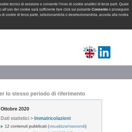
ookie tecnici di sessione e consente l’invio di cookie analitici di terze parti. Quale
all’uso dei cookie sarà sufficiente fare click sul pulsante
Consento
o proseguire
a di cookie di terza parte, selezionandola o deselezionandola, acceda alla nostra
er lo stesso periodo di riferimento
Ottobre 2020
Dati statistici >
Immatricolazioni
12 contenuti pubblicati (
visualizza/nascondi
)