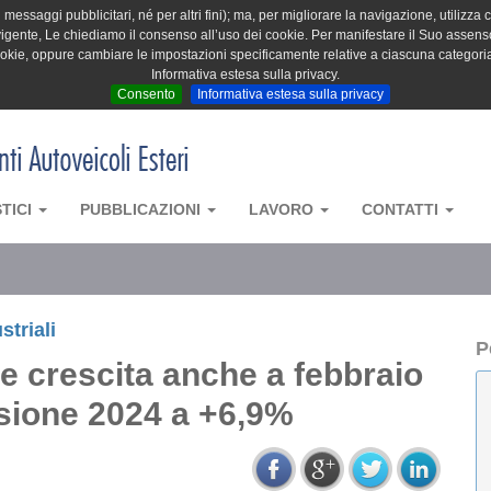
messaggi pubblicitari, né per altri fini); ma, per migliorare la navigazione, utilizza c
igente, Le chiediamo il consenso all’uso dei cookie. Per manifestare il Suo assenso 
cookie, oppure cambiare le impostazioni specificamente relative a ciascuna categori
Informativa estesa sulla privacy.
Consento
Informativa estesa sulla privacy
STICI
PUBBLICAZIONI
LAVORO
CONTATTI
striali
P
te crescita anche a febbraio
sione 2024 a +6,9%