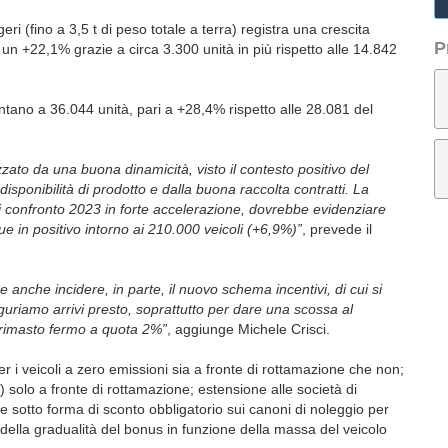
ri (fino a 3,5 t di peso totale a terra) registra una crescita
P
 un +22,1% grazie a circa 3.300 unità in più rispetto alle 14.842
tano a 36.044 unità, pari a +28,4% rispetto alle 28.081 del
ato da una buona dinamicità, visto il contesto positivo del
isponibilità di prodotto e dalla buona raccolta contratti. La
i confronto 2023 in forte accelerazione, dovrebbe evidenziare
 in positivo intorno ai 210.000 veicoli (+6,9%)”
, prevede il
anche incidere, in parte, il nuovo schema incentivi, di cui si
uriamo arrivi presto, soprattutto per dare una scossa al
è rimasto fermo a quota 2%”
, aggiunge Michele Crisci.
i veicoli a zero emissioni sia a fronte di rottamazione che non;
i) solo a fronte di rottamazione; estensione alle società di
no e sotto forma di sconto obbligatorio sui canoni di noleggio per
a della gradualità del bonus in funzione della massa del veicolo