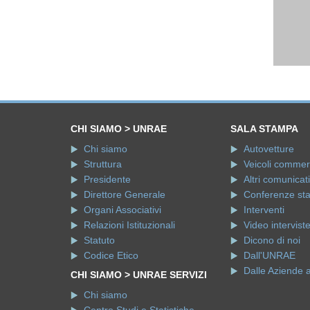
CHI SIAMO > UNRAE
SALA STAMPA
Chi siamo
Autovetture
Struttura
Veicoli commerci
Presidente
Altri comunicati
Direttore Generale
Conferenze st
Organi Associativi
Interventi
Relazioni Istituzionali
Video intervist
Statuto
Dicono di noi
Codice Etico
Dall'UNRAE
Dalle Aziende 
CHI SIAMO > UNRAE SERVIZI
Chi siamo