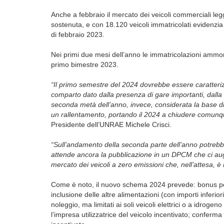
Anche a febbraio il mercato dei veicoli commerciali legge
sostenuta, e con 18.120 veicoli immatricolati evidenzia
di febbraio 2023.
Nei primi due mesi dell’anno le immatricolazioni ammon
primo bimestre 2023.
“I
l primo semestre del 2024 dovrebbe essere caratterizz
comparto dato dalla presenza di gare importanti, dalla d
seconda metà dell’anno, invece, considerata la base d
un rallentamento, portando il 2024 a chiudere comunque
Presidente dell’UNRAE Michele Crisci.
“Sull’andamento della seconda parte dell’anno potrebbe 
attende ancora la pubblicazione in un DPCM che ci aug
mercato dei veicoli a zero emissioni che, nell’attesa, 
Come è noto, il nuovo schema 2024 prevede: bonus per 
inclusione delle altre alimentazioni (con importi inferior
noleggio, ma limitati ai soli veicoli elettrici o a idroge
l’impresa utilizzatrice del veicolo incentivato; conferm