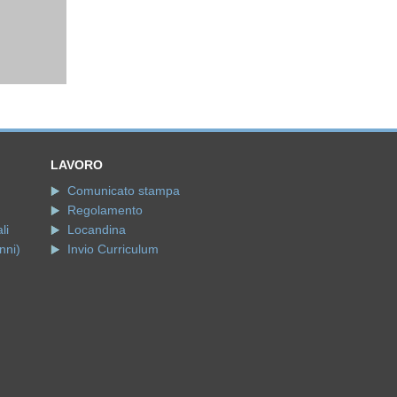
LAVORO
Comunicato stampa
Regolamento
li
Locandina
nni)
Invio Curriculum