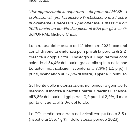
incentivato.
“Pur apprezzando la riapertura – da parte del MASE - d
professionisti per l'acquisto e l’installazione di infrastru
nuovamente la necessità - per ottenere la massima diff
2025 anche un credito d’imposta al 50% per gli investime
dell’UNRAE Michele Crisci.
La struttura del mercato del 1° bimestre 2024, con dati 
canali di vendita evidenzia per i privati la perdita di 2
crescita a doppia cifra. Il noleggio a lungo termine co
salendo al 34,4% del totale, grazie alla spinta delle soc
Le autoimmatricolazioni scendono al 7,3% (-1,1 p.p.),
punti, scendendo al 37,5% di share, appena 3 punti sop
Sul fronte delle motorizzazioni, nel bimestre gennaio-fe
mercato. Il motore a benzina perde 7 decimali, scenden
all’8,8% del totale. Il gpl perde 0,9 punti al 2,9%, il 
punto di quota, al 2,0% del totale.
La CO
media ponderata dei veicoli con ptt fino a 3,5 
2
(rispetto ai 185,7 g/Km dello stesso periodo 2023).