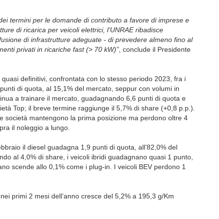
ei termini per le domande di contributo a favore di imprese e
tture di ricarica per veicoli elettrici, l’UNRAE ribadisce
usione di infrastrutture adeguate - di prevedere almeno fino al
nti privati in ricariche fast (> 70 kW)”
, conclude il Presidente
quasi definitivi, confrontata con lo stesso periodo 2023, fra i
,2 punti di quota, al 15,1% del mercato, seppur con volumi in
ntinua a trainare il mercato, guadagnando 6,6 punti di quota e
ietà Top; il breve termine raggiunge il 5,7% di share (+0,8 p.p.).
 le società mantengono la prima posizione ma perdono oltre 4
ra il noleggio a lungo.
bbraio il diesel guadagna 1,9 punti di quota, all’82,0% del
do al 4,0% di share, i veicoli ibridi guadagnano quasi 1 punto,
metano scende allo 0,1% come i plug-in. I veicoli BEV perdono 1
t nei primi 2 mesi dell’anno cresce del 5,2% a 195,3 g/Km