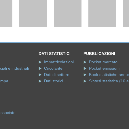
DATI STATISTICI
PUBBLICAZIONI
Immatricolazioni
Pocket mercato
ali e industriali
Circolante
Pocket emissioni
Dati di settore
Book statistiche annua
ampa
Dati storici
Sintesi statistica (10 a
e
associate