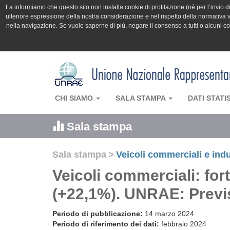
La informiamo che questo sito non installa cookie di profilazione (né per l’invio di 
ulteriore espressione della nostra considerazione e nel rispetto della normativa v
nella navigazione. Se vuole saperne di più, negare il consenso a tutti o alcuni 
CHI SIAMO
SALA STAMPA
DATI STATI
Sala stampa
Sala stampa
>
Veicoli commerciali e indu
Veicoli commerciali: for
(+22,1%). UNRAE: Previ
Periodo di pubblicazione:
14 marzo 2024
Periodo di riferimento dei dati:
febbraio 2024