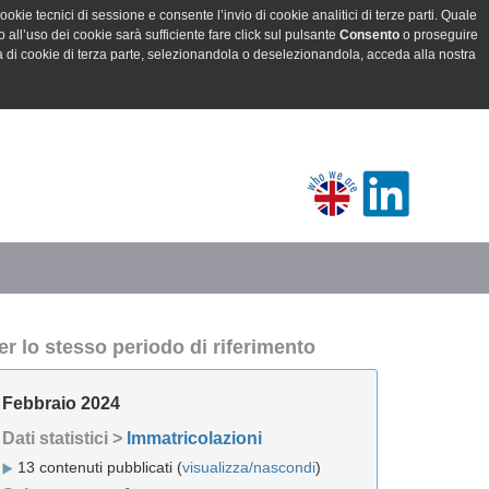
ookie tecnici di sessione e consente l’invio di cookie analitici di terze parti. Quale
all’uso dei cookie sarà sufficiente fare click sul pulsante
Consento
o proseguire
a di cookie di terza parte, selezionandola o deselezionandola, acceda alla nostra
er lo stesso periodo di riferimento
Febbraio 2024
Dati statistici >
Immatricolazioni
13 contenuti pubblicati (
visualizza/nascondi
)