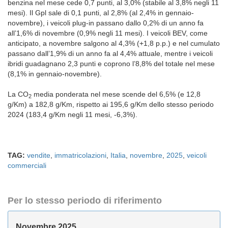
benzina nel mese cede 0,7 punti, al 3,0% (stabile al 3,8% negli 11
mesi). Il Gpl sale di 0,1 punti, al 2,8% (al 2,4% in gennaio-
novembre), i veicoli plug-in passano dallo 0,2% di un anno fa
all’1,6% di novembre (0,9% negli 11 mesi). I veicoli BEV, come
anticipato, a novembre salgono al 4,3% (+1,8 p.p.) e nel cumulato
passano dall’1,9% di un anno fa al 4,4% attuale, mentre i veicoli
ibridi guadagnano 2,3 punti e coprono l’8,8% del totale nel mese
(8,1% in gennaio-novembre).
La CO
media ponderata nel mese scende del 6,5% (e 12,8
2
g/Km) a 182,8 g/Km, rispetto ai 195,6 g/Km dello stesso periodo
2024 (183,4 g/Km negli 11 mesi, -6,3%).
TAG:
vendite
,
immatricolazioni
,
Italia
,
novembre
,
2025
,
veicoli
commerciali
Per lo stesso periodo di riferimento
Novembre 2025