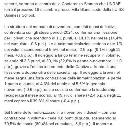
settore, saranno al centro della Conferenza Stampa che UNRAE
terrà il prossimo 16 dicembre presso Villa Blanc, sede della LUISS
Business School.
La struttura del mercato di novembre, con dati quasi definitivi,
confrontata con gli stessi periodi 2024, conferma una flessione
per i privati che scendono di 1,1 punti, al 14,1% nel mese (14,4%
nel cumulato, -0,6 p.p.). Le autoimmatricolazioni cedono oltre 1/3
dei volumi scendendo al 5,5% nel mese, -2,8 p.p. (8,1% negli 11
mesi, +0,6 p.p.). Il noleggio a lungo termine recupera in volume,
salendo di 2,5 punti, al 30,1% (32,6% in gennaio-novembre, +1,0
p.p.), grazie all’ottimo incremento delle Captive a fronte di una
flessione a doppia cifra delle società Top. Il noleggio a breve nel
mese segna una forte contrazione delle immatricolazioni e perde
1 punto di quota, al 4,6% del totale e al 5,6% in gennaio-
novembre (-0,6 p.p.); enti e società confermano la leadership
recuperata il mese scorso, al 45,7% di share (+2,4 p.p.); negli 11
mesi coprono il 39,3% di share (-0,4 p.p.).
Sul fronte delle motorizzazioni, a novembre il diesel – con una
contrazione in volume - cede 4,8 punti di quota, scendendo al
79,5% del totale (80,4% nel cumulato, -3,6 p.p.). Il motore a