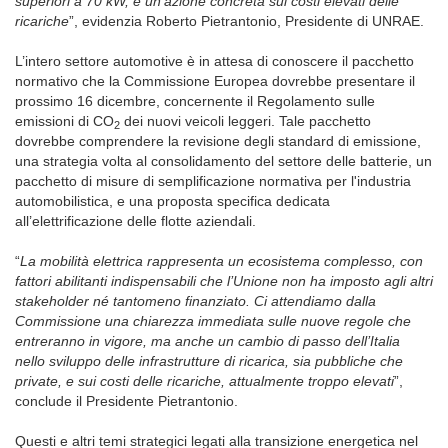
superiori a 70 kW, e un’azione concreta sui costi elevati delle
ricariche
”, evidenzia Roberto Pietrantonio, Presidente di UNRAE.
L’intero settore automotive è in attesa di conoscere il pacchetto
normativo che la Commissione Europea dovrebbe presentare il
prossimo 16 dicembre, concernente il Regolamento sulle
emissioni di CO
dei nuovi veicoli leggeri. Tale pacchetto
2
dovrebbe comprendere la revisione degli standard di emissione,
una strategia volta al consolidamento del settore delle batterie, un
pacchetto di misure di semplificazione normativa per l'industria
automobilistica, e una proposta specifica dedicata
all’elettrificazione delle flotte aziendali.
“
La mobilità elettrica rappresenta un ecosistema complesso, con
fattori abilitanti indispensabili che l’Unione non ha imposto agli altri
stakeholder né tantomeno finanziato. Ci attendiamo dalla
Commissione una chiarezza immediata sulle nuove regole che
entreranno in vigore, ma anche un cambio di passo dell’Italia
nello sviluppo delle infrastrutture di ricarica, sia pubbliche che
private, e sui costi delle ricariche, attualmente troppo elevati
”,
conclude il Presidente Pietrantonio.
Questi e altri temi strategici legati alla transizione energetica nel