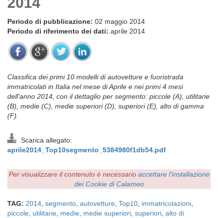
2014
Periodo di pubblicazione:
02 maggio 2014
Periodo di riferimento dei dati:
aprile 2014
Classifica dei primi 10 modelli di autovetture e fuoristrada
immatricolati in Italia nel mese di Aprile e nei primi 4 mesi
dell'anno 2014, con il dettaglio per segmento: piccole (A), utilitarie
(B), medie (C), medie superiori (D), superiori (E), alto di gamma
(F).
Scarica allegato:
aprile2014_Top10segmento_5384980f1db54.pdf
Per visualizzare il contenuto è necessario
accettare l'installazione
dei Cookie di Calameo
TAG:
2014
,
segmento
,
autovetture
,
Top10
,
immatricolazioni
,
piccole
,
utilitarie
,
medie
,
medie superiori
,
superiori
,
alto di