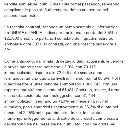
vendite annuali nei primi 5 mesi) sta ormai passando, rendendo
complicate le possibilità di recupero del nostro settore nel
secondo semestre”.
La raccolta contratti, secondo un primo scambio di informazioni
fra UNRAE ed ANFIA, indica per aprile una crescita del 3,5% a
121.000 unità, che portano il cumulato del I quadrimestre ad
archiviare oltre 507.000 contratti, con una crescita superiore al
9%.
Come anticipato, dall’analisi di dettaglio degli acquirenti, le vendite
a privati hanno perso nel mese il 3,9%, con 70.119
immatricolazioni rispetto alle 72.945 dello scorso anno,
fermandosi ad una quota su livelli di minimo, pari al 58,5%. Nel I
quadrimestre le unità vendute ammontano a 306.745, con una
rappresentatività che scende al 61,4%. Continua, invece, il trend
di crescita sostenuta per i noleggi che, con 31.484
immatricolazioni, segnano un +19% nel mese e +27% nel
cumulato, posizionandosi rispettivamente al 26,3% di quota nel
mese e al 22,5% nel I quadrimestre. Infine, le società si
mantengono leggermente al di sotto della crescita complessiva
del mercato sia nel mese sia nel cumulato, con una quota nei