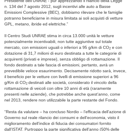
Presidente dell’UNRAE - pur apprezzando il rilancio della Legge
n. 134 del 7 agosto 2012, sugli incentivi alle auto a Basse
Emissioni Complessive (BEC), dobbiamo rilevare che le famiglie
potranno beneficiarne in misura limitata ai soli acquisti di vetture
GPL, metano, ibride ed elettriche.”
Il Centro Studi UNRAE stima in circa 13.000 unità le vetture
potenzialmente incentivabili, non tutte aggiuntive sul totale
mercato, con emissioni uguali o inferiori a 95 g/km di CO
e con
2
dotazione di 31,7 milioni di euro destinata a tutte le categorie di
acquirenti (privati e imprese), senza obbligo di rottamazione. Il
fondo destinato a tale fascia di emissioni, pertanto, avrà un
prevedibile veloce esaurimento. Decisamente ridotto sarà, invece,
il beneficio per le vetture con livelli di emissione superiori a 96
g/Km di CO
destinati alle società, considerato il vincolo della
2
rottamazione di veicoli con oltre 10 anni di età (raramente
presenti nelle aziende), che potrebbe anche quest’anno, come
nel 2013, rendere non utilizzabile la parte restante del Fondo.
“Resta da valutare – ha concluso Nordio – l’efficacia dell’azione di
Governo sul reale rilancio dei consumi e dell’economia, visto il
miglioramento dell’indice di fiducia dei consumatori fornito
dall’ISTAT. Purtroppo la parte significativa dell’anno (50% delle