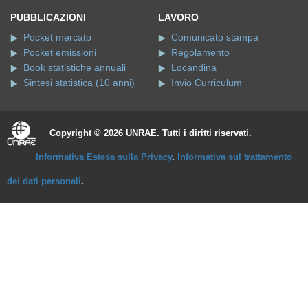
PUBBLICAZIONI
LAVORO
Pocket mercato
Comunicato stampa
Pocket emissioni
Regolamento
Book statistiche annuali
Locandina
Sintesi statistica (10 anni)
Invio Curriculum
Copyright © 2026 UNRAE. Tutti i diritti riservati.
Informativa Estesa sulla Privacy
.
Informativa sul trattamento
dei dati personali
.