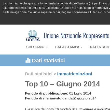
La informiamo che questo sito non installa cookie di profilazione (né per l’invio di 
ulteriore espressione della nostra considerazione e nel rispetto della normativa v
nella navigazione. Se vuole saperne di più, negare il consenso a tutti o alcuni 
CHI SIAMO
SALA STAMPA
DATI STATI
Dati statistici
Dati statistici
>
Immatricolazioni
Top 10 – Giugno 2014
Periodo di pubblicazione:
01 luglio 2014
Periodo di riferimento dei dati:
giugno 2014
Classifica dei primi 10 modelli di autovetture e fuoristr