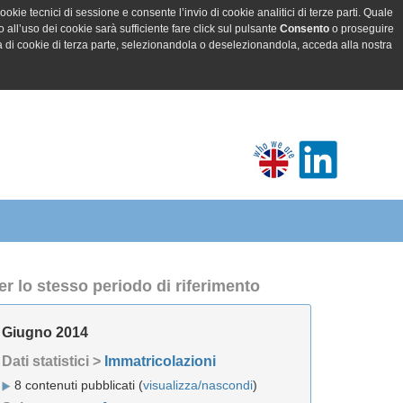
ookie tecnici di sessione e consente l’invio di cookie analitici di terze parti. Quale
all’uso dei cookie sarà sufficiente fare click sul pulsante
Consento
o proseguire
a di cookie di terza parte, selezionandola o deselezionandola, acceda alla nostra
er lo stesso periodo di riferimento
Giugno 2014
Dati statistici >
Immatricolazioni
8 contenuti pubblicati (
visualizza/nascondi
)