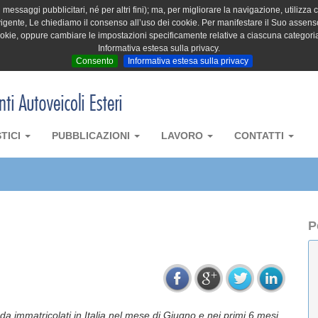
messaggi pubblicitari, né per altri fini); ma, per migliorare la navigazione, utilizza c
igente, Le chiediamo il consenso all’uso dei cookie. Per manifestare il Suo assenso 
cookie, oppure cambiare le impostazioni specificamente relative a ciascuna categori
Informativa estesa sulla privacy.
Consento
Informativa estesa sulla privacy
STICI
PUBBLICAZIONI
LAVORO
CONTATTI
P
ada immatricolati in Italia nel mese di Giugno e nei primi 6 mesi