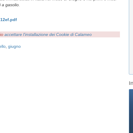
 a gasolio.
12ef.pdf
rio
accettare l'installazione dei Cookie di Calameo
llo
,
giugno
I