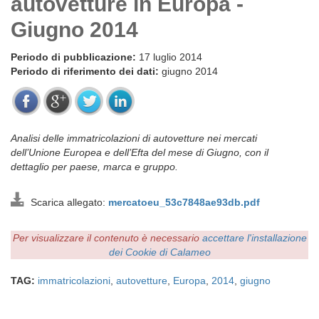
autovetture in Europa -
Giugno 2014
Periodo di pubblicazione:
17 luglio 2014
Periodo di riferimento dei dati:
giugno 2014
Analisi delle immatricolazioni di autovetture nei mercati
dell’Unione Europea e dell’Efta del mese di Giugno, con il
dettaglio per paese, marca e gruppo.
Scarica allegato:
mercatoeu_53c7848ae93db.pdf
Per visualizzare il contenuto è necessario
accettare l'installazione
dei Cookie di Calameo
TAG:
immatricolazioni
,
autovetture
,
Europa
,
2014
,
giugno