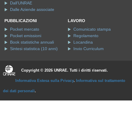
Dall'UNRAE
Dalle Aziende associate
PUBBLICAZIONI
LAVORO
Pocket mercato
Comunicato stampa
Pocket emissioni
Regolamento
Book statistiche annuali
Locandina
Sintesi statistica (10 anni)
Invio Curriculum
Copyright © 2026 UNRAE. Tutti i diritti riservati.
Informativa Estesa sulla Privacy
.
Informativa sul trattamento
dei dati personali
.