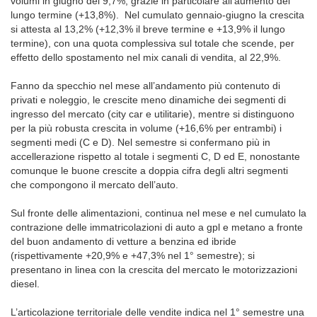
volumi in giugno del 9,7%, grazie in particolare all’aumento del
lungo termine (+13,8%). Nel cumulato gennaio-giugno la crescita
si attesta al 13,2% (+12,3% il breve termine e +13,9% il lungo
termine), con una quota complessiva sul totale che scende, per
effetto dello spostamento nel mix canali di vendita, al 22,9%.
Fanno da specchio nel mese all’andamento più contenuto di
privati e noleggio, le crescite meno dinamiche dei segmenti di
ingresso del mercato (city car e utilitarie), mentre si distinguono
per la più robusta crescita in volume (+16,6% per entrambi) i
segmenti medi (C e D). Nel semestre si confermano più in
accellerazione rispetto al totale i segmenti C, D ed E, nonostante
comunque le buone crescite a doppia cifra degli altri segmenti
che compongono il mercato dell’auto.
Sul fronte delle alimentazioni, continua nel mese e nel cumulato la
contrazione delle immatricolazioni di auto a gpl e metano a fronte
del buon andamento di vetture a benzina ed ibride
(rispettivamente +20,9% e +47,3% nel 1° semestre); si
presentano in linea con la crescita del mercato le motorizzazioni
diesel.
L’articolazione territoriale delle vendite indica nel 1° semestre una