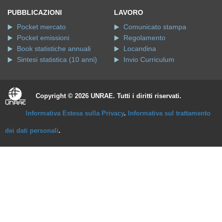
PUBBLICAZIONI
LAVORO
Pocket mercato
Comunicato stampa
Pocket emissioni
Regolamento
Book statistiche annuali
Locandina
Sintesi statistica (10 anni)
Invio Curriculum
Copyright © 2026 UNRAE. Tutti i diritti riservati.
Informativa Estesa sulla Privacy
.
Informativa sul trattamento
dei dati personali
.