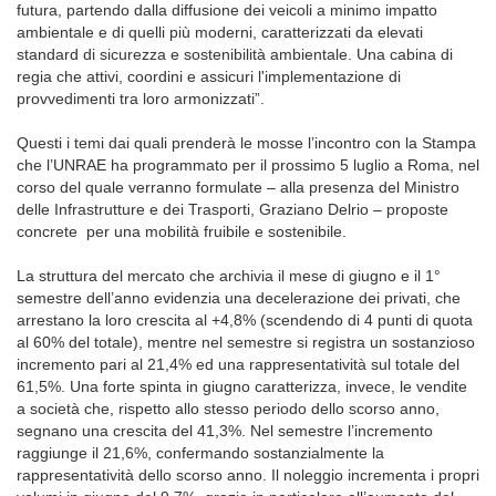
futura, partendo dalla diffusione dei veicoli a minimo impatto
ambientale e di quelli più moderni, caratterizzati da elevati
standard di sicurezza e sostenibilità ambientale. Una cabina di
regia che attivi, coordini e assicuri l'implementazione di
provvedimenti tra loro armonizzati”.
Questi i temi dai quali prenderà le mosse l’incontro con la Stampa
che l’UNRAE ha programmato per il prossimo 5 luglio a Roma, nel
corso del quale verranno formulate – alla presenza del Ministro
delle Infrastrutture e dei Trasporti, Graziano Delrio – proposte
concrete per una mobilità fruibile e sostenibile.
La struttura del mercato che archivia il mese di giugno e il 1°
semestre dell’anno evidenzia una decelerazione dei privati, che
arrestano la loro crescita al +4,8% (scendendo di 4 punti di quota
al 60% del totale), mentre nel semestre si registra un sostanzioso
incremento pari al 21,4% ed una rappresentatività sul totale del
61,5%. Una forte spinta in giugno caratterizza, invece, le vendite
a società che, rispetto allo stesso periodo dello scorso anno,
segnano una crescita del 41,3%. Nel semestre l’incremento
raggiunge il 21,6%, confermando sostanzialmente la
rappresentatività dello scorso anno. Il noleggio incrementa i propri